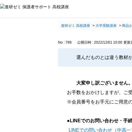
進研ゼミ 高校講座
>
大学受験講座
>
商品
No : 789
公開日時 : 2022/12/01 10:00
更新日時
選んだものとは違う教材
大変申し訳ございません
お手数をおかけしますが、ご
※会員番号をお手元にご用意
●LINEでのお問い合わせ・手
LINEでの問い合わせ（中高