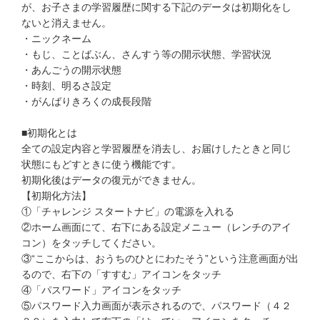
が、お子さまの学習履歴に関する下記のデータは初期化をし
他の講座のよくある質問・手続きはこちら
ないと消えません。
・ニックネーム
こどもちゃれんじ
・もじ、ことばぶん、さんすう等の開示状態、学習状況
・あんごうの開示状態
進研ゼミ 中学講座
・時刻、明るさ設定
・がんばりきろくの成長段階
進研ゼミ 中学講座 中高一貫
■初期化とは
進研ゼミ 高校講座
全ての設定内容と学習履歴を消去し、お届けしたときと同じ
状態にもどすときに使う機能です。
初期化後はデータの復元ができません。
進研ゼミ小学講座のご紹介はこちら
【初期化方法】
①「チャレンジ スタートナビ」の電源を入れる
②ホーム画面にて、右下にある設定メニュー（レンチのアイ
会員サイト(お子様用)はこちら
コン）をタッチしてください。
③“ここからは、おうちのひとにわたそう”という注意画面が出
るので、右下の「すすむ」アイコンをタッチ
④「パスワード」アイコンをタッチ
⑤パスワード入力画面が表示されるので、パスワード（４２