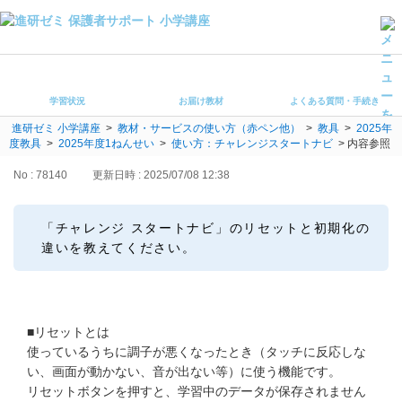
学習状況
お届け教材
学習状況
お届け教材
よくある質問・手続き
よくある質問・手続き
進研ゼミ 小学講座
>
教材・サービスの使い方（赤ペン他）
>
教具
>
2025年
保護者サポート小学講座 トップ
度教具
>
2025年度1ねんせい
>
使い方：チャレンジスタートナビ
>
内容参照
No : 78140
更新日時 : 2025/07/08 12:38
登録情報の変更・各種お手続き
会員ページへログイン
「チャレンジ スタートナビ」のリセットと初期化の
お客様サポート(手続き・照会)
違いを教えてください。
よくある質問・お問い合わせ
カテゴリーから探す
■リセットとは
使っているうちに調子が悪くなったとき（タッチに反応しな
お問い合わせ窓口
い、画面が動かない、音が出ない等）に使う機能です。
リセットボタンを押すと、学習中のデータが保存されません