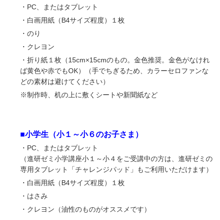
・PC、またはタブレット
・白画用紙（B4サイズ程度）１枚
・のり
・クレヨン
・折り紙１枚（15cm×15cmのもの。金色推奨。金色がなけれ
ば黄色や赤でもOK）（手でちぎるため、カラーセロファンな
どの素材は避けてください）
※制作時、机の上に敷くシートや新聞紙など
■小学生（
小１～小６のお子さま）
・PC、またはタブレット
（進研ゼミ小学講座小１～小４をご受講中の方は、進研ゼミの
専用タブレット「チャレンジパッド」もご利用いただけます）
・白画用紙（B4サイズ程度）１枚
・はさみ
・クレヨン（油性のものがオススメです）