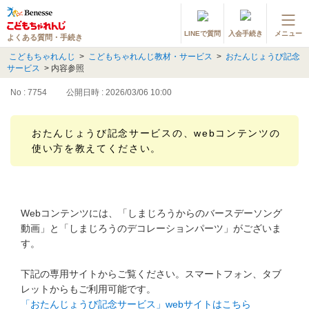
LINEで質問
入会手続き
メニュー
よくある質問・手続き
登録情報の変更・各種お手続き
こどもちゃれんじ
>
こどもちゃれんじ教材・サービス
>
おたんじょうび記念
サービス
>
内容参照
会員ページへログイン
お客様サポート(手続き・照会)
No : 7754
公開日時 : 2026/03/06 10:00
よくある質問・お問い合わせ
おたんじょうび記念サービスの、webコンテンツの
使い方を教えてください。
カテゴリーから探す
お問い合わせ窓口
Webコンテンツには、「しまじろうからのバースデーソング
動画」と「しまじろうのデコレーションパーツ」がございま
他の講座のよくある質問・手続きはこちら
す。
進研ゼミ 小学講座
下記の専用サイトからご覧ください。スマートフォン、タブ
レットからもご利用可能です。
進研ゼミ 中学講座
「おたんじょうび記念サービス」webサイトはこちら