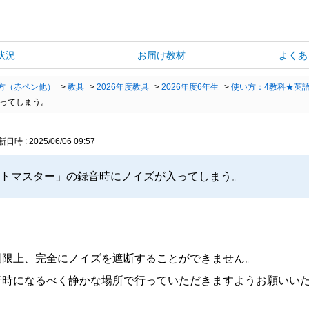
状況
お届け教材
よくあ
方（赤ペン他）
>
教具
>
2026年度教具
>
2026年度6年生
>
使い方：4教科★英
ってしまう。
日時 : 2025/06/06 09:57
クトマスター」の録音時にノイズが入ってしまう。
制限上、完全にノイズを遮断することができません。
音時になるべく静かな場所で行っていただきますようお願いい