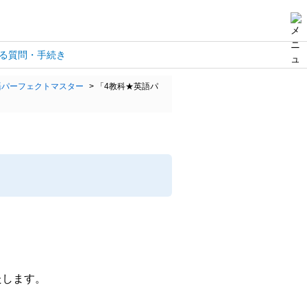
る質問・手続き
語パーフェクトマスター
>
「4教科★英語パ
たします。