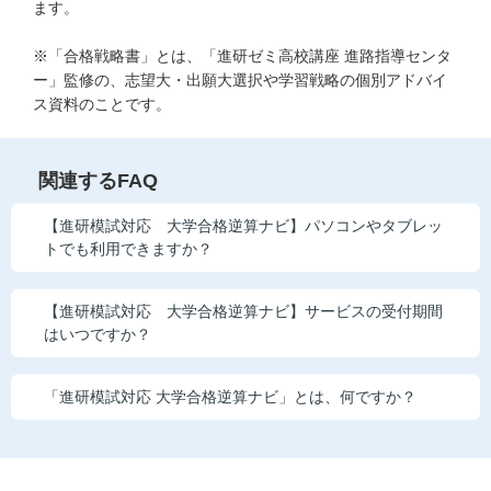
ます。
こどもちゃれんじ
※「合格戦略書」とは、「進研ゼミ高校講座 進路指導センタ
進研ゼミ 小学講座
ー」監修の、志望大・出願大選択や学習戦略の個別アドバイ
ス資料のことです。
進研ゼミ 中学講座
進研ゼミ 中学講座 中高一貫
関連するFAQ
【進研模試対応 大学合格逆算ナビ】パソコンやタブレッ
進研ゼミ高校講座のご紹介はこちら
トでも利用できますか？
【進研模試対応 大学合格逆算ナビ】サービスの受付期間
会員サイトはこちら
はいつですか？
「進研模試対応 大学合格逆算ナビ」とは、何ですか？