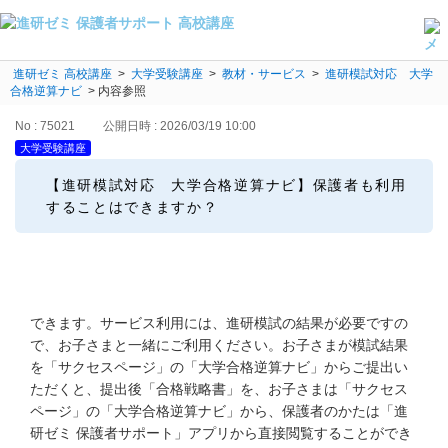
進研ゼミ 高校講座
よくある質問・手続き
>
大学受験講座
>
教材・サービス
>
進研模試対応 大学
合格逆算ナビ
>
内容参照
保護者サポート高校講座トップ
No : 75021
公開日時 : 2026/03/19 10:00
大学受験講座
登録情報の変更・各種お手続き
【進研模試対応 大学合格逆算ナビ】保護者も利用
会員ページへログイン
することはできますか？
お客様サポート(手続き・照会)
よくある質問・お問い合わせ
カテゴリーから探す
できます。サービス利用には、進研模試の結果が必要ですの
で、お子さまと一緒にご利用ください。お子さまが模試結果
お問い合わせ窓口
を「サクセスページ」の「大学合格逆算ナビ」からご提出い
ただくと、提出後「合格戦略書」を、お子さまは「サクセス
ページ」の「大学合格逆算ナビ」から、保護者のかたは「進
他の講座のよくある質問・手続きはこちら
研ゼミ 保護者サポート」アプリから直接閲覧することができ