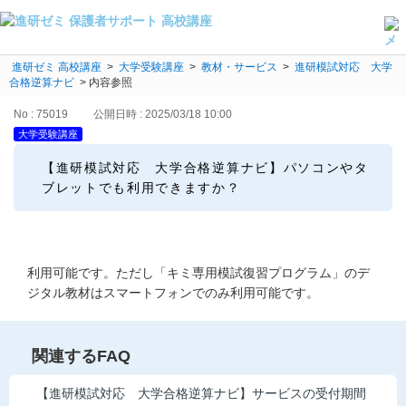
進研ゼミ 高校講座
よくある質問・手続き
>
大学受験講座
>
教材・サービス
>
進研模試対応 大学
合格逆算ナビ
>
内容参照
保護者サポート高校講座トップ
No : 75019
公開日時 : 2025/03/18 10:00
大学受験講座
登録情報の変更・各種お手続き
【進研模試対応 大学合格逆算ナビ】パソコンやタ
会員ページへログイン
ブレットでも利用できますか？
お客様サポート(手続き・照会)
よくある質問・お問い合わせ
利用可能です。ただし「キミ専用模試復習プログラム」のデ
カテゴリーから探す
ジタル教材はスマートフォンでのみ利用可能です。
お問い合わせ窓口
関連するFAQ
他の講座のよくある質問・手続きはこちら
【進研模試対応 大学合格逆算ナビ】サービスの受付期間