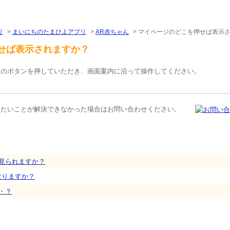
リ
>
まいにちのたまひよアプリ
>
AR赤ちゃん
>
マイページのどこを押せば表示
せば表示されますか？
」のボタンを押していただき、画面案内に沿って操作してください。
りたいことが解決できなかった場合はお問い合わせください。
見られますか？
なりますか？
・？