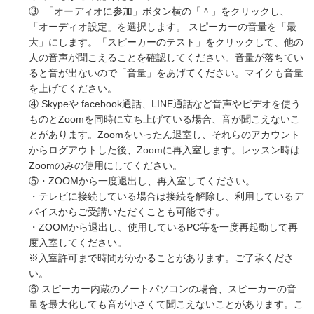
③ 「オーディオに参加」ボタン横の「＾」をクリックし、
「オーディオ設定」を選択します。 スピーカーの音量を「最
大」にします。「スピーカーのテスト」をクリックして、他の
人の音声が聞こえることを確認してください。音量が落ちてい
ると音が出ないので「音量」をあげてください。マイクも音量
を上げてください。
④ Skypeや facebook通話、LINE通話など音声やビデオを使う
ものとZoomを同時に立ち上げている場合、音が聞こえないこ
とがあります。Zoomをいったん退室し、それらのアカウント
からログアウトした後、Zoomに再入室します。レッスン時は
Zoomのみの使用にしてください。
⑤・ZOOMから一度退出し、再入室してください。
・テレビに接続している場合は接続を解除し、利用しているデ
バイスからご受講いただくことも可能です。
・ZOOMから退出し、使用しているPC等を一度再起動して再
度入室してください。
※入室許可まで時間がかかることがあります。ご了承くださ
い。
⑥ スピーカー内蔵のノートパソコンの場合、スピーカーの音
量を最大化しても音が小さくて聞こえないことがあります。こ