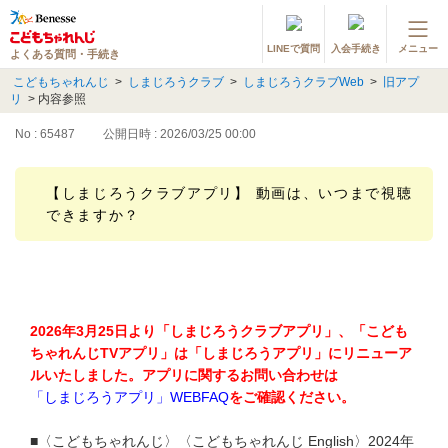
LINEで質問
入会手続き
メニュー
よくある質問・手続き
登録情報の変更・各種お手続き
こどもちゃれんじ
>
しまじろうクラブ
>
しまじろうクラブWeb
>
旧アプ
リ
>
内容参照
会員ページへログイン
お客様サポート(手続き・照会)
No : 65487
公開日時 : 2026/03/25 00:00
よくある質問・お問い合わせ
【しまじろうクラブアプリ】 動画は、いつまで視聴
できますか？
カテゴリーから探す
お問い合わせ窓口
2026年3月25日より「しまじろうクラブアプリ」、「こども
他の講座のよくある質問・手続きはこちら
ちゃれんじTVアプリ」は「しまじろうアプリ」にリニューア
ルいたしました。アプリに関するお問い合わせは
進研ゼミ 小学講座
「しまじろうアプリ」WEBFAQ
をご確認ください。
進研ゼミ 中学講座
■〈こどもちゃれんじ〉〈こどもちゃれんじ English〉2024年