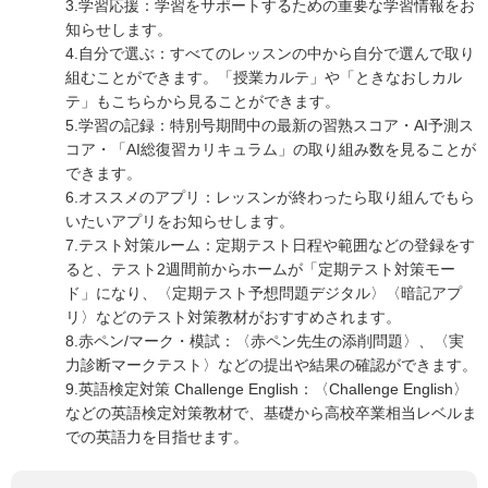
3.学習応援：学習をサポートするための重要な学習情報をお
知らせします。
4.自分で選ぶ：すべてのレッスンの中から自分で選んで取り
組むことができます。「授業カルテ」や「ときなおしカル
テ」もこちらから見ることができます。
5.学習の記録：特別号期間中の最新の習熟スコア・AI予測ス
コア・「AI総復習カリキュラム」の取り組み数を見ることが
できます。
6.オススメのアプリ：レッスンが終わったら取り組んでもら
いたいアプリをお知らせします。
7.テスト対策ルーム：定期テスト日程や範囲などの登録をす
ると、テスト2週間前からホームが「定期テスト対策モー
ド」になり、〈定期テスト予想問題デジタル〉〈暗記アプ
リ〉などのテスト対策教材がおすすめされます。
8.赤ペン/マーク・模試：〈赤ペン先生の添削問題〉、〈実
力診断マークテスト〉などの提出や結果の確認ができます。
9.英語検定対策 Challenge English：〈Challenge English〉
などの英語検定対策教材で、基礎から高校卒業相当レベルま
での英語力を目指せます。