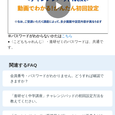
お問い合わせ窓口
他の講座のよくある質問・手続きはこちら
こどもちゃれんじ
※パスワードがわからないかたは
こちら
進研ゼミ 小学講座
●〈こどもちゃれんじ〉・進研ゼミのパスワードは、共通で
す。
進研ゼミ 中学講座 中高一貫
進研ゼミ 高校講座
関連するFAQ
会員番号・パスワードがわかりません。どうすれば確認で
進研ゼミ中学講座のご紹介はこちら
きますか？
「進研ゼミ中学講座」チャレンジパッドの初回設定方法を
会員サイトはこちら
教えてください。