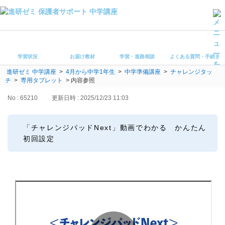
学習状況
お届け教材
学習状況
お届け教材
学習・進路相談
よくある質問・手続き
学習・進路相談
進研ゼミ 中学講座
>
4月から中学1年生
>
中学準備講座
>
チャレンジタッ
よくある質問・手続き
チ
>
専用タブレット
>
内容参照
受講ルール
保護者サポート中学講座 トップ
No : 65210
更新日時 : 2025/12/23 11:03
登録情報の変更・各種お手続き
「チャレンジパッドNext」動画でわかる かんたん
初回設定
会員ページへログイン
お客様サポート(手続き・照会)
よくある質問・お問い合わせ
カテゴリーから探す