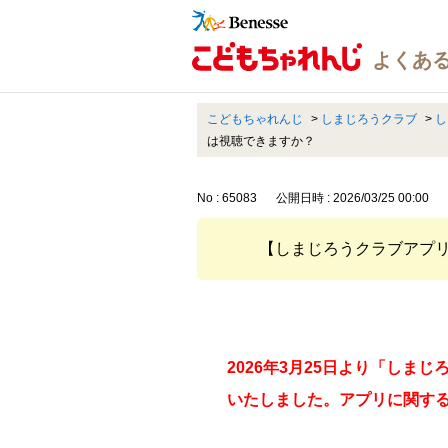
こどもちゃれんじ
>
しまじろうクラブ
>
し
は視聴できますか？
No : 65083
公開日時 : 2026/03/25 00:00
【しまじろうクラブアプ
2026年3月25日より「し
いたしました。アプリに関す