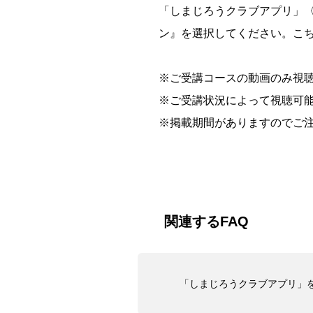
「しまじろうクラブアプリ」
ン』を選択してください。こ
※ご受講コースの動画のみ視
※ご受講状況によって視聴可
※掲載期間がありますのでご
関連するFAQ
「しまじろうクラブアプリ」