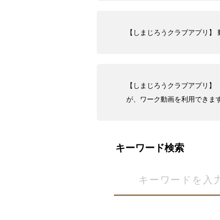
【しまじろうクラブアプリ】
【しまじろうクラブアプリ】〈こ
が、ワーク動画を利用できま
キーワード検索