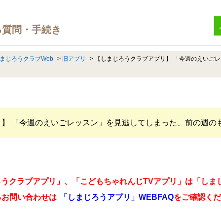
まじろうクラブWeb
>
旧アプリ
>
【しまじろうクラブアプリ】 「今週のえいご
リ】 「今週のえいごレッスン」を見逃してしまった、前の週の
まじろうクラブアプリ」、「こどもちゃれんじTVアプリ」は「し
るお問い合わせは
「しまじろうアプリ」WEBFAQ
をご確認くだ