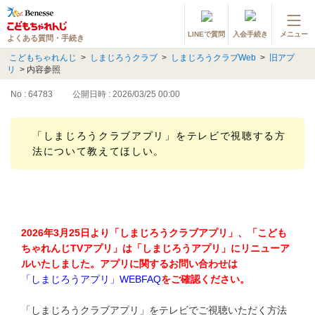
LINEで質問
入会手続き
メニュー
よくある質問・手続き
登録情報の変更・各種お手続き
こどもちゃれんじ
>
しまじろうクラブ
>
しまじろうクラブWeb
>
旧アプ
リ
>
内容参照
会員ページへログイン
お客様サポート(手続き・照会)
No : 64783
公開日時 : 2026/03/25 00:00
よくある質問・お問い合わせ
「しまじろうクラブアプリ」をテレビで視聴する方
法について教えてほしい。
カテゴリーから探す
お問い合わせ窓口
2026年3月25日より「しまじろうクラブアプリ」、「こども
他の講座のよくある質問・手続きはこちら
ちゃれんじTVアプリ」は「しまじろうアプリ」にリニューア
ルいたしました。アプリに関するお問い合わせは
進研ゼミ 小学講座
「しまじろうアプリ」WEBFAQ
をご確認ください。
進研ゼミ 中学講座
「しまじろうクラブアプリ」をテレビでご視聴いただく方法