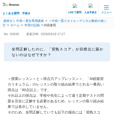
LINEで質問
入会手続き
メニュー
よくある質問・手続き
保護者サポート 中高一貫講座 トップ
進研ゼミ 中高一貫生専用講座
>
＜中高一貫スタイル＞デジタル教材の使い
よくある質問・手続き
方
>
ホーム
>
学習の記録
>
内容参照
No : 63030
更新日時 : 2026/03/18 17:27
登録情報の変更・各種お手続き
会員ページへログイン
全問正解したのに、「習熟スコア」が目標点に届か
お客様サポート(手続き・照会)
ないのはなぜですか？
よくある質問・お問い合わせ
＜授業レッスン＞と＜得点力アップレッスン＞、「AI総復習
カテゴリーから探す
カリキュラム」のレッスンの取り組み結果でとれる一番高い
得点は「90点以上」です。
お問い合わせ窓口
それ以上の得点は、学校や先生によって違う定期テストの問
題を完全に正解する必要があるため、レッスンの取り組み結
果では表示していません。
他の講座のよくある質問・手続きはこちら
そのため、全問正解していても以下の場合には「習熟スコ