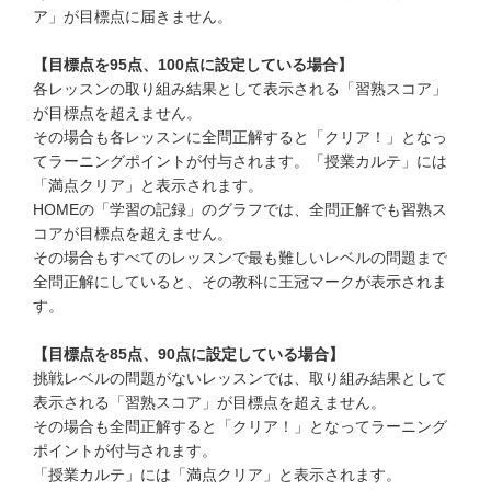
ア」が目標点に届きません。
こどもちゃれんじ
【目標点を95点、100点に設定している場合】
進研ゼミ 小学講座
各レッスンの取り組み結果として表示される「習熟スコア」
が目標点を超えません。
進研ゼミ 中学講座
その場合も各レッスンに全問正解すると「クリア！」となっ
てラーニングポイントが付与されます。「授業カルテ」には
進研ゼミ 高校講座
「満点クリア」と表示されます。
HOMEの「学習の記録」のグラフでは、全問正解でも習熟ス
進研ゼミ中学講座中高一貫のご紹介はこちら
コアが目標点を超えません。
その場合もすべてのレッスンで最も難しいレベルの問題まで
全問正解にしていると、その教科に王冠マークが表示されま
す。
会員サイトはこちら
【目標点を85点、90点に設定している場合】
挑戦レベルの問題がないレッスンでは、取り組み結果として
表示される「習熟スコア」が目標点を超えません。
その場合も全問正解すると「クリア！」となってラーニング
ポイントが付与されます。
「授業カルテ」には「満点クリア」と表示されます。