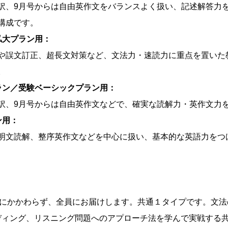
訳、9月号からは自由英作文をバランスよく扱い、記述解答力
構成です。
私大プラン用：
や誤文訂正、超長文対策など、文法力・速読力に重点を置いた
。
プラン／受験ベーシックプラン用：
訳、9月号からは自由英作文などで、確実な読解力・英作文力
ン用：
明文読解、整序英作文などを中心に扱い、基本的な英語力をつ
目にかかわらず、全員にお届けします。共通１タイプです。文
ディング、リスニング問題へのアプローチ法を学んで実戦する