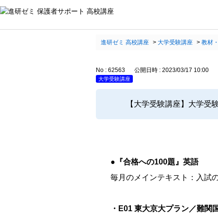
進研ゼミ 高校講座
>
大学受験講座
>
教材
No : 62563
公開日時 : 2023/03/17 10:00
大学受験講座
【大学受験講座】大学受
●『合格への100題』英語
毎月のメインテキスト：入試
・E01 東大京大プラン／難関