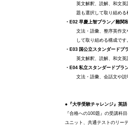
英文解釈、読解、和文英
題も選択して取り組める
・E02 早慶上智プラン／難関
文法・語彙、整序英作文
して取り組める構成です
・E03 国公立スタンダード
英文解釈、読解、和文英
・E04 私立スタンダードプラ
文法・語彙、会話文や説
●『大学受験チャレンジ』英語
『合格への100題』の受講科
ユニット、共通テストのリー