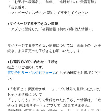
・「お子様の表示名」「学年」「進研ゼミのご受講有無」
こどもちゃれんじ
「会員番号」
→マイページ＞お子さま情報 にて変更してください
進研ゼミ 小学講座
●マイページで変更できない情報
進研ゼミ 中学講座
・アプリに登録した「会員情報（契約内容/個人情報）」
進研ゼミ 中学講座 中高一貫
マイページで変更できない情報については、画面下の「お手
続き」より変更のお手続きをお願いいたします。
進研ゼミ高校講座のご紹介はこちら
●お電話での問い合わせ・手続き
担当よりご連絡します。
会員サイトはこちら
電話予約サービス受付フォーム
から予約日時をお選びくださ
い。
●「進研ゼミ 保護者サポート」アプリ以外で登録いただいた
お子さま情報について
「しまじろう」アプリで登録されたお子さまの情報は、「進
研ゼミ 保護者サポート」アプリでは変更できません。
登録情報の変更を行いたい場合には、「しまじろう」アプリ