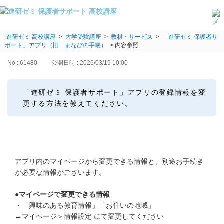
進研ゼミ 高校講座
よくある質問・手続き
>
大学受験講座
>
教材・サービス
>
「進研ゼミ 保護者サ
ポート」アプリ（旧 まなびの手帳）
>
内容参照
保護者サポート高校講座トップ
No : 61480
公開日時 : 2026/03/19 10:00
登録情報の変更・各種お手続き
「進研ゼミ 保護者サポート」アプリの登録情報を変
会員ページへログイン
更する方法を教えてください。
お客様サポート(手続き・照会)
よくある質問・お問い合わせ
カテゴリーから探す
アプリ内のマイページから変更できる情報と、別途お手続き
が必要な情報がございます。
お問い合わせ窓口
●マイページで変更できる情報
・「興味のある教育情報」「お住いの地域」
他の講座のよくある質問・手続きはこちら
→マイページ＞情報設定 にて変更してください