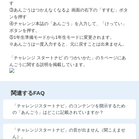
す
他の講座のよくある質問・手続きはこちら
③あんごうはつかえなくなるよ 画面の右下の「すすむ」ボタ
ンを押す
こどもちゃれんじ
④チャレンジ本誌の「あんごう」を入力して、「けってい」
ボタンを押す。
進研ゼミ 中学講座
⑤1年生準備モードから1年生モードに変更されます。
※あんごうは一度入力すると、元に戻すことは出来ません。
進研ゼミ 中学講座 中高一貫
「チャレンジ スタートナビ の つかいかた」の５ページにあ
進研ゼミ 高校講座
んごうに関する説明を掲載しています。
進研ゼミ小学講座のご紹介はこちら
関連するFAQ
会員サイト(お子様用)はこちら
「チャレンジスタートナビ」のコンテンツを開示するため
の「あんごう」はどこに記載されていますか？
「チャレンジスタートナビ」の音が出ません（聞こえませ
ん）。