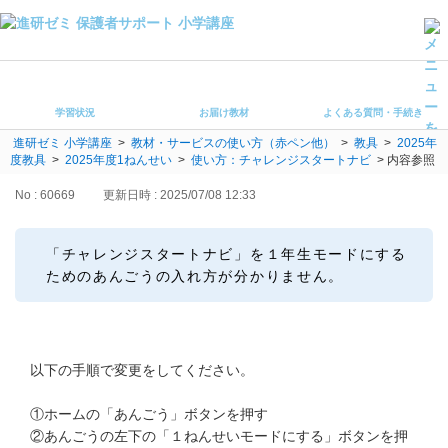
学習状況
お届け教材
学習状況
お届け教材
よくある質問・手続き
よくある質問・手続き
進研ゼミ 小学講座
>
教材・サービスの使い方（赤ペン他）
>
教具
>
2025年
保護者サポート小学講座 トップ
度教具
>
2025年度1ねんせい
>
使い方：チャレンジスタートナビ
>
内容参照
No : 60669
更新日時 : 2025/07/08 12:33
登録情報の変更・各種お手続き
会員ページへログイン
「チャレンジスタートナビ」を１年生モードにする
お客様サポート(手続き・照会)
ためのあんごうの入れ方が分かりません。
よくある質問・お問い合わせ
カテゴリーから探す
以下の手順で変更をしてください。
お問い合わせ窓口
①ホームの「あんごう」ボタンを押す
②あんごうの左下の「１ねんせいモードにする」ボタンを押