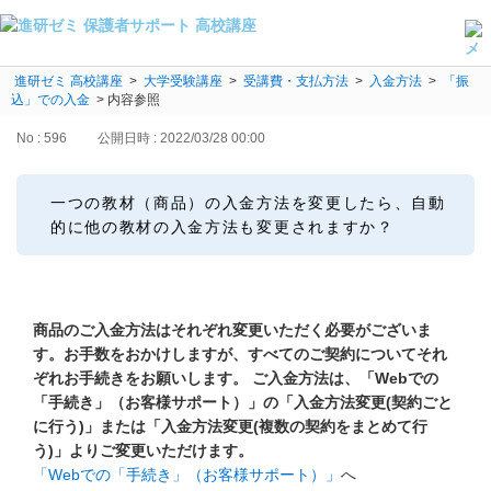
進研ゼミ 高校講座
よくある質問・手続き
>
大学受験講座
>
受講費・支払方法
>
入金方法
>
「振
込」での入金
>
内容参照
保護者サポート高校講座トップ
No : 596
公開日時 : 2022/03/28 00:00
登録情報の変更・各種お手続き
一つの教材（商品）の入金方法を変更したら、自動
会員ページへログイン
的に他の教材の入金方法も変更されますか？
お客様サポート(手続き・照会)
よくある質問・お問い合わせ
商品のご入金方法はそれぞれ変更いただく必要がございま
カテゴリーから探す
す。お手数をおかけしますが、すべてのご契約についてそれ
ぞれお手続きをお願いします。
ご入金方法は、「Webでの
お問い合わせ窓口
「手続き」（お客様サポート）」の「入金方法変更(契約ごと
に行う)」または「入金方法変更(複数の契約をまとめて行
う)」よりご変更いただけます。
他の講座のよくある質問・手続きはこちら
「Webでの「手続き」（お客様サポート）」
へ