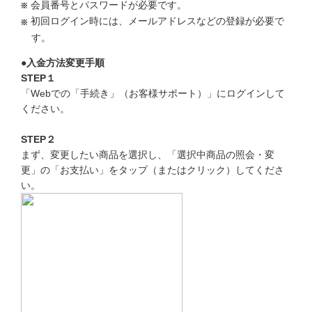
会員番号とパスワードが必要です。
こどもちゃれんじ
初回ログイン時には、メールアドレスなどの登録が必要で
す。
進研ゼミ 小学講座
●入金方法変更手順
進研ゼミ 中学講座
STEP１
「Webでの「手続き」（お客様サポート）」にログインして
進研ゼミ 中学講座 中高一貫
ください。
STEP２
進研ゼミ高校講座のご紹介はこちら
まず、変更したい商品を選択し、「選択中商品の照会・変
更」の「お支払い」をタップ（またはクリック）してくださ
い。
会員サイトはこちら