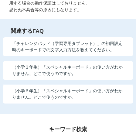
用する場合の動作保証はしておりません。
他の講座のよくある質問・手続きはこちら
思わぬ不具合等の原因にもなります。
こどもちゃれんじ
関連するFAQ
進研ゼミ 中学講座
「チャレンジパッド（学習専用タブレット）」の初回設定
進研ゼミ 中学講座 中高一貫
時のキーボードでの文字入力方法を教えてください。
進研ゼミ 高校講座
（小学３年生）「スペシャルキーボード」の使い方がわか
りません。どこで使うのですか。
進研ゼミ小学講座のご紹介はこちら
（小学６年生）「スペシャルキーボード」の使い方がわか
りません。どこで使うのですか。
会員サイト(お子様用)はこちら
キーワード検索