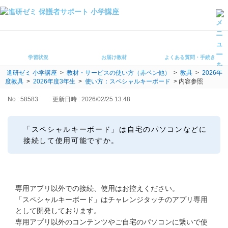
学習状況
お届け教材
学習状況
お届け教材
よくある質問・手続き
よくある質問・手続き
進研ゼミ 小学講座
>
教材・サービスの使い方（赤ペン他）
>
教具
>
2026年
保護者サポート小学講座 トップ
度教具
>
2026年度3年生
>
使い方：スペシャルキーボード
>
内容参照
No : 58583
更新日時 : 2026/02/25 13:48
登録情報の変更・各種お手続き
会員ページへログイン
「スペシャルキーボード」は自宅のパソコンなどに
お客様サポート(手続き・照会)
接続して使用可能ですか。
よくある質問・お問い合わせ
カテゴリーから探す
専用アプリ以外での接続、使用はお控えください。
「スペシャルキーボード」はチャレンジタッチのアプリ専用
お問い合わせ窓口
として開発しております。
専用アプリ以外のコンテンツやご自宅のパソコンに繋いで使