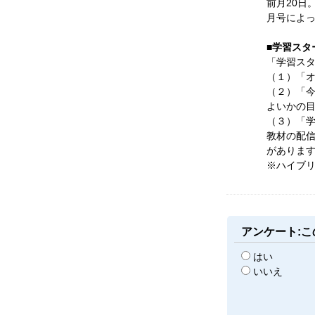
前月20日
月号によ
■学習スタ
「学習ス
（１）「
（２）「
よいかの
（３）「
教材の配
がありま
※ハイブ
アンケート:
はい
いいえ