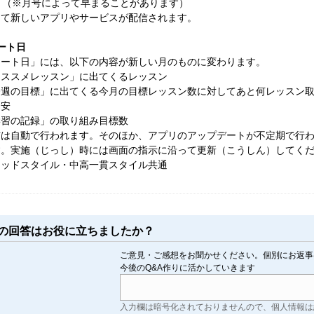
。（※月号によって早まることがあります）
って新しいアプリやサービスが配信されます。
ート日
タート日」には、以下の内容が新しい月のものに変わります。
オススメレッスン」に出てくるレッスン
今週の目標」に出てくる今月の目標レッスン数に対してあと何レッスン
目安
学習の記録」の取り組み目標数
信は自動で行われます。そのほか、アプリのアップデートが不定期で行
す。実施（じっし）時には画面の指示に沿って更新（こうしん）してく
リッドスタイル・中高一貫スタイル共通
この回答はお役に立ちましたか？
ご意見・ご感想をお聞かせください。個別にお返事
今後のQ&A作りに活かしていきます
入力欄は暗号化されておりませんので、個人情報は