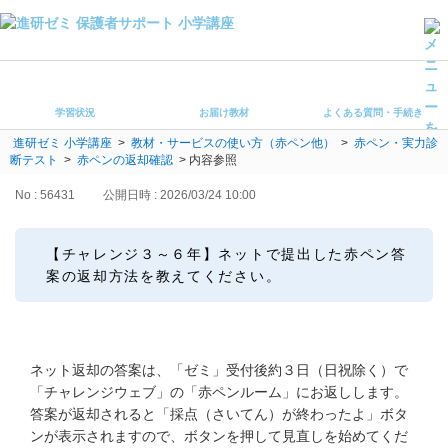
学習状況
お届け教材
学習状況
お届け教材
よくある質問・手続き
よくある質問・手続き
進研ゼミ 小学講座
>
教材・サービスの使い方（赤ペン他）
>
赤ペン・実力診
保護者サポート小学講座 トップ
断テスト
>
赤ペンの返却確認
>
内容参照
No : 56431
公開日時 : 2026/03/24 10:00
登録情報の変更・各種お手続き
会員ページへログイン
【チャレンジ３～６年】ネットで提出した赤ペン答
お客様サポート(手続き・照会)
案の返却方法を教えてください。
よくある質問・お問い合わせ
カテゴリーから探す
ネット返却の答案は、「ゼミ」受付後約３日（日祝除く）で
「チャレンジウェブ」の「赤ペンルーム」にお返しします。
お問い合わせ窓口
答案が返却されると「採点（さいてん）が終わったよ」ボタ
ンが表示されますので、ボタンを押して見直しを始めてくだ