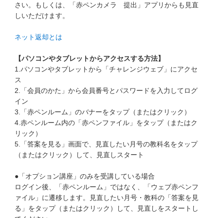
さい。もしくは、「赤ペンカメラ 提出」アプリからも見直
他の講座のよくある質問・手続きはこちら
しいただけます。
こどもちゃれんじ
ネット返却とは
進研ゼミ 中学講座
【パソコンやタブレットからアクセスする方法】
1.パソコンやタブレットから「チャレンジウェブ」にアクセ
進研ゼミ 中学講座 中高一貫
ス
2.「会員のかた」から会員番号とパスワードを入力してログ
進研ゼミ 高校講座
イン
3.「赤ペンルーム」のバナーをタップ（またはクリック）
4.赤ペンルーム内の「赤ペンファイル」をタップ（またはク
進研ゼミ小学講座のご紹介はこちら
リック）
5.「答案を見る」画面で、見直したい月号の教科名をタップ
（またはクリック）して、見直しスタート
会員サイト(お子様用)はこちら
●「オプション講座」のみを受講している場合
ログイン後、「赤ペンルーム」ではなく、「ウェブ赤ペンフ
ァイル」に遷移します。見直したい月号・教科の「答案を見
る」をタップ（またはクリック）して、見直しをスタートし