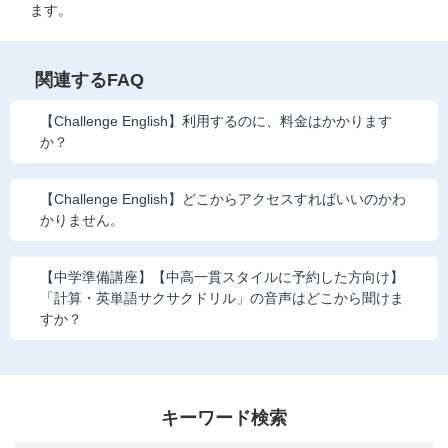
お問い合わせ窓口
ます。
他の講座のよくある質問・手続きはこちら
関連するFAQ
こどもちゃれんじ
【Challenge English】利用するのに、料金はかかります
か？
進研ゼミ 小学講座
【Challenge English】どこからアクセスすればいいのかわ
進研ゼミ 中学講座 中高一貫
かりません。
進研ゼミ 高校講座
【中学準備講座】【中高一貫スタイルに予約した方向け】
「計算・英単語サクサクドリル」の音声はどこから聞けま
進研ゼミ中学講座のご紹介はこちら
すか？
会員サイトはこちら
キーワード検索