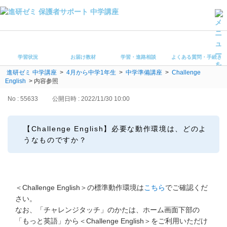
学習状況
お届け教材
学習状況
お届け教材
学習・進路相談
よくある質問・手続き
学習・進路相談
進研ゼミ 中学講座
>
4月から中学1年生
>
中学準備講座
>
Challenge
よくある質問・手続き
English
>
内容参照
受講ルール
保護者サポート中学講座 トップ
No : 55633
公開日時 : 2022/11/30 10:00
登録情報の変更・各種お手続き
【Challenge English】必要な動作環境は、どのよ
うなものですか？
会員ページへログイン
お客様サポート(手続き・照会)
よくある質問・お問い合わせ
＜Challenge English＞の標準動作環境は
こちら
でご確認くだ
さい。
カテゴリーから探す
なお、「チャレンジタッチ」のかたは、ホーム画面下部の
「もっと英語」から＜Challenge English＞をご利用いただけ