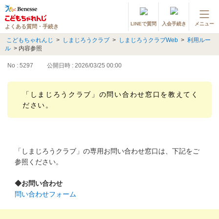
LINEで質問
入会手続き
メニュー
よくある質問・手続き
登録情報の変更・各種お手続き
こどもちゃれんじ
>
しまじろうクラブ
>
しまじろうクラブWeb
>
利用ルー
ル
>
内容参照
会員ページへログイン
お客様サポート(手続き・照会)
No : 5297
公開日時 : 2026/03/25 00:00
よくある質問・お問い合わせ
「しまじろうクラブ」の問い合わせ窓口を教えてく
ださい。
カテゴリーから探す
お問い合わせ窓口
「しまじろうクラブ」の専用お問い合わせ窓口は、下記をご
参照ください。
他の講座のよくある質問・手続きはこちら
◆お問い合わせ
進研ゼミ 小学講座
問い合わせフォーム
進研ゼミ 中学講座