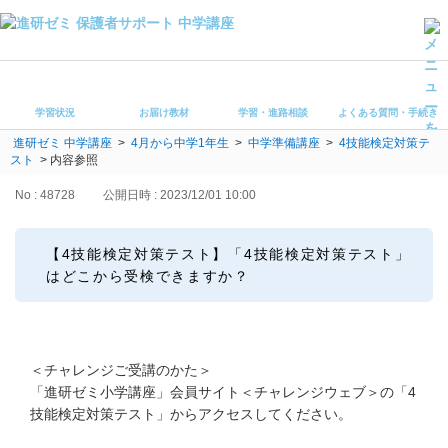
学習状況
お届け教材
学習状況
お届け教材
学習・進路相談
よくある質問・手続き
学習・進路相談
進研ゼミ 中学講座
>
4月から中学1年生
>
中学準備講座
>
4技能検定対策テ
よくある質問・手続き
スト
>
内容参照
受講ルール
保護者サポート中学講座 トップ
No : 48728
公開日時 : 2023/12/01 10:00
登録情報の変更・各種お手続き
【4技能検定対策テスト】「4技能検定対策テスト」
はどこから受検できますか？
会員ページへログイン
お客様サポート(手続き・照会)
よくある質問・お問い合わせ
＜チャレンジご受講のかた＞
「進研ゼミ小学講座」会員サイト＜チャレンジウェブ＞の「4
カテゴリーから探す
技能検定対策テスト」からアクセスしてください。