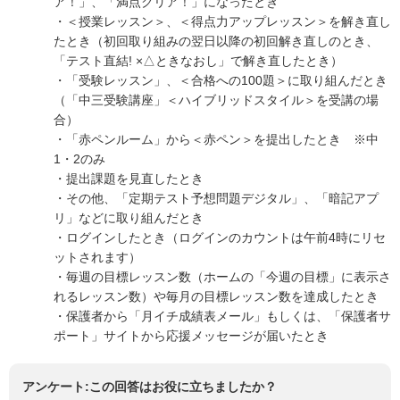
ア！」、「満点クリア！」になったとき
・＜授業レッスン＞、＜得点力アップレッスン＞を解き直し
たとき（初回取り組みの翌日以降の初回解き直しのとき、
「テスト直結! ×△ときなおし」で解き直したとき）
・「受験レッスン」、＜合格への100題＞に取り組んだとき
（「中三受験講座」＜ハイブリッドスタイル＞を受講の場
合）
・「赤ペンルーム」から＜赤ペン＞を提出したとき ※中
1・2のみ
・提出課題を見直したとき
・その他、「定期テスト予想問題デジタル」、「暗記アプ
リ」などに取り組んだとき
・ログインしたとき（ログインのカウントは午前4時にリセ
ットされます）
・毎週の目標レッスン数（ホームの「今週の目標」に表示さ
れるレッスン数）や毎月の目標レッスン数を達成したとき
・保護者から「月イチ成績表メール」もしくは、「保護者サ
ポート」サイトから応援メッセージが届いたとき
アンケート:この回答はお役に立ちましたか？