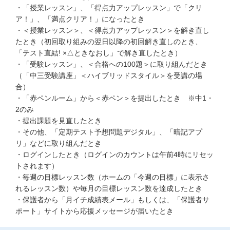
・「授業レッスン」、「得点力アップレッスン」で「クリ
こどもちゃれんじ
ア！」、「満点クリア！」になったとき
・＜授業レッスン＞、＜得点力アップレッスン＞を解き直し
進研ゼミ 小学講座
たとき（初回取り組みの翌日以降の初回解き直しのとき、
「テスト直結! ×△ときなおし」で解き直したとき）
進研ゼミ 中学講座
・「受験レッスン」、＜合格への100題＞に取り組んだとき
（「中三受験講座」＜ハイブリッドスタイル＞を受講の場
進研ゼミ 高校講座
合）
・「赤ペンルーム」から＜赤ペン＞を提出したとき ※中1・
進研ゼミ中学講座中高一貫のご紹介はこちら
2のみ
・提出課題を見直したとき
・その他、「定期テスト予想問題デジタル」、「暗記アプ
リ」などに取り組んだとき
会員サイトはこちら
・ログインしたとき（ログインのカウントは午前4時にリセッ
トされます）
・毎週の目標レッスン数（ホームの「今週の目標」に表示さ
れるレッスン数）や毎月の目標レッスン数を達成したとき
・保護者から「月イチ成績表メール」もしくは、「保護者サ
ポート」サイトから応援メッセージが届いたとき