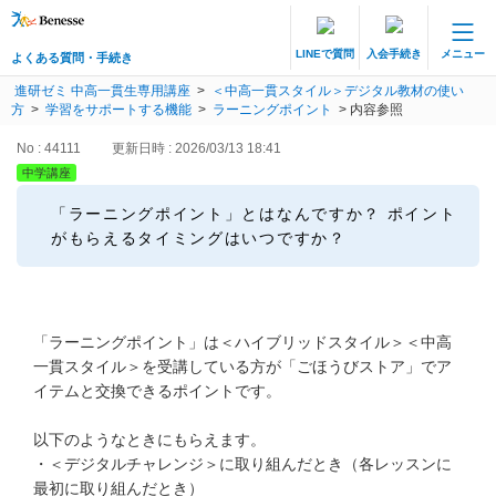
LINEで質問
入会手続き
メニュー
よくある質問・手続き
保護者サポート 中高一貫講座 トップ
進研ゼミ 中高一貫生専用講座
>
＜中高一貫スタイル＞デジタル教材の使い
よくある質問・手続き
方
>
学習をサポートする機能
>
ラーニングポイント
>
内容参照
No : 44111
更新日時 : 2026/03/13 18:41
登録情報の変更・各種お手続き
中学講座
会員ページへログイン
「ラーニングポイント」とはなんですか？ ポイント
お客様サポート(手続き・照会)
がもらえるタイミングはいつですか？
よくある質問・お問い合わせ
「ラーニングポイント」は＜ハイブリッドスタイル＞＜中高
カテゴリーから探す
一貫スタイル＞を受講している方が「ごほうびストア」でア
イテムと交換できるポイントです。
お問い合わせ窓口
以下のようなときにもらえます。
・＜デジタルチャレンジ＞に取り組んだとき（各レッスンに
他の講座のよくある質問・手続きはこちら
最初に取り組んだとき）