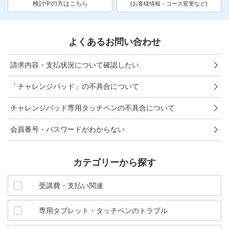
お問い合わせ窓口
検討中の方はこちら
(お客様情報・コース変更など)
他の講座のよくある質問・手続きはこちら
よくあるお問い合わせ
こどもちゃれんじ
請求内容・支払状況について確認したい
進研ゼミ 小学講座
「チャレンジパッド」の不具合について
進研ゼミ 中学講座 中高一貫
チャレンジパッド専用タッチペンの不具合について
進研ゼミ 高校講座
会員番号・パスワードがわからない
進研ゼミ中学講座のご紹介はこちら
カテゴリーから探す
受講費・支払い関連
会員サイトはこちら
専用タブレット・タッチペンのトラブル