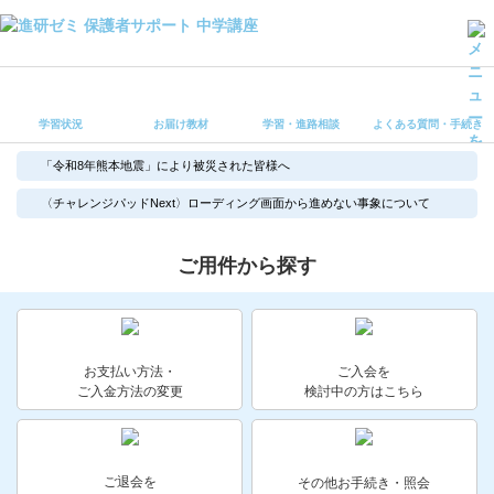
学習状況
お届け教材
学習状況
お届け教材
学習・進路相談
よくある質問・手続き
学習・進路相談
よくある質問・手続き
「令和8年熊本地震」により被災された皆様へ
受講ルール
〈チャレンジパッドNext〉ローディング画面から進めない事象について
保護者サポート中学講座 トップ
ご用件から探す
登録情報の変更・各種お手続き
会員ページへログイン
お客様サポート(手続き・照会)
お支払い方法・
ご入会を
ご入金方法の変更
検討中の方はこちら
よくある質問・お問い合わせ
カテゴリーから探す
ご退会を
その他お手続き・照会