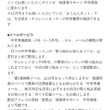
お問い合わせ窓口
インでお使いいただくサイトが「保護者サポート 中学講座」
に変わります。
※12月号までお使いいただいていた「おうえんネット」で
他の講座のよくある質問・手続きはこちら
は、引き続き＜チャレンジタッチ＞の学習履歴が確認できま
す。
こどもちゃれんじ
■メールサービス
進研ゼミ 小学講座
「中学準備講座（小6・1～3月号）」から、メールの種類が変
わります。
進研ゼミ 中学講座 中高一貫
・日々の中学準備レッスンの「取り組みお知らせメール」は
翌日まとめて配信します。
進研ゼミ 高校講座
・「チャレンジタッチ6年生」の教室のレッスンの取り組みは
これまでどおり「今日の取り組みメール」として都度配信し
ます。
進研ゼミ中学講座のご紹介はこちら
・「週1連絡帳メール」は12月をもって停止しますが、隔週程
度のペースで教材の活用提案などをお知らせする「中学準備
メール」、毎月25日を目安にお子さまの当月の取り組み実績
をお知らせする「月イチ応援メール」をお届けします。
会員サイトはこちら
配信アドレスの登録・変更は「保護者サポート 中学講座」
より可能です。