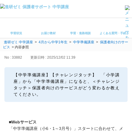
学習状況
お届け教材
学習状況
お届け教材
学習・進路相談
よくある質問・手続き
学習・進路相談
進研ゼミ 中学講座
>
4月から中学1年生
>
中学準備講座
>
保護者向けのサー
よくある質問・手続き
ビス
>
内容参照
受講ルール
保護者サポート中学講座 トップ
No : 33882
更新日時 : 2025/12/02 11:39
登録情報の変更・各種お手続き
【中学準備講座】【チャレンジタッチ】 「小学講
座」から「中学準備講座」になると、＜チャレンジ
会員ページへログイン
タッチ＞保護者向けのサービスがどう変わるか教え
お客様サポート(手続き・照会)
てください。
よくある質問・お問い合わせ
カテゴリーから探す
■Webサービス
「中学準備講座（小6・1～3月号）」スタートに合わせて、メ