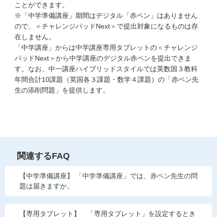
お問い合わせ窓口
ことができます。
※「中学準備講座」期間はデジタル「赤ペン」はありません
ので、＜チャレンジパッドNext＞で提出対象になるものは存
他の講座のよくある質問・手続きはこちら
在しません。
「中学講座」からは中学講座専用タブレットの＜チャレンジ
こどもちゃれんじ
パッドNext＞から中学講座のデジタル赤ペンを提出できま
す。なお、中一講座ハイブリッドスタイルでは英数国３教科
進研ゼミ 小学講座
年間合計10課題（英国各３課題・数学４課題）の「赤ペン先
生の添削問題」を提供します。
進研ゼミ 中学講座 中高一貫
進研ゼミ 高校講座
進研ゼミ中学講座のご紹介はこちら
関連するFAQ
【中学準備講座】 「中学準備講座」では、赤ペン先生の問
題は届きますか。
会員サイトはこちら
【専用タブレット】 「専用タブレット」を設定するとき