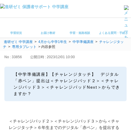
学習状況
お届け教材
学習状況
お届け教材
学習・進路相談
よくある質問・手続き
学習・進路相談
進研ゼミ 中学講座
>
4月から中学1年生
>
中学準備講座
>
チャレンジタッ
よくある質問・手続き
チ
>
専用タブレット
>
内容参照
受講ルール
保護者サポート中学講座 トップ
No : 33856
公開日時 : 2023/12/01 10:00
登録情報の変更・各種お手続き
【中学準備講座】【チャレンジタッチ】 デジタル
「赤ペン」提出は＜チャレンジパッド２＞＜チャレ
会員ページへログイン
ンジパッド３＞＜チャレンジパッドNext＞からでき
お客様サポート(手続き・照会)
ますか？
よくある質問・お問い合わせ
カテゴリーから探す
＜チャレンジパッド２＞＜チャレンジパッド３＞から＜チャ
レンジタッチ＞６年生までのデジタル「赤ペン」を提出する