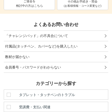
ご退会を
その他お手続き・照会
検討中の方はこちら
進研ゼミ 中学講座 中高一貫
(お客様情報・コース変更など)
進研ゼミ 高校講座
よくあるお問い合わせ
こどもちゃれんじのご紹介はこちら
「チャレンジパッド」の不具合について
付属品(タッチペン、カバーなど)を購入したい
会員サイトはこちら
教材が届かない
会員番号・パスワードがわからない
カテゴリーから探す
タブレット・タッチペンのトラブル
受講費・支払い関連