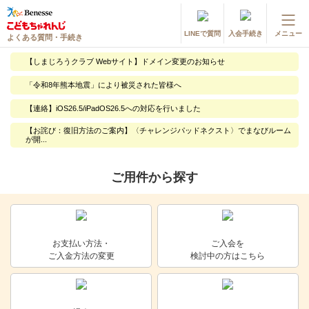
LINEで質問
入会手続き
メニュー
よくある質問・手続き
登録情報の変更・各種お手続き
【しまじろうクラブ Webサイト】ドメイン変更のお知らせ
会員ページへログイン
「令和8年熊本地震」により被災された皆様へ
お客様サポート(手続き・照会)
【連絡】iOS26.5/iPadOS26.5への対応を行いました
よくある質問・お問い合わせ
【お詫び：復旧方法のご案内】〈チャレンジパッドネクスト〉でまなびルーム
が開...
カテゴリーから探す
ご用件から探す
お問い合わせ窓口
他の講座のよくある質問・手続きはこちら
お支払い方法・
ご入会を
ご入金方法の変更
検討中の方はこちら
進研ゼミ 小学講座
進研ゼミ 中学講座