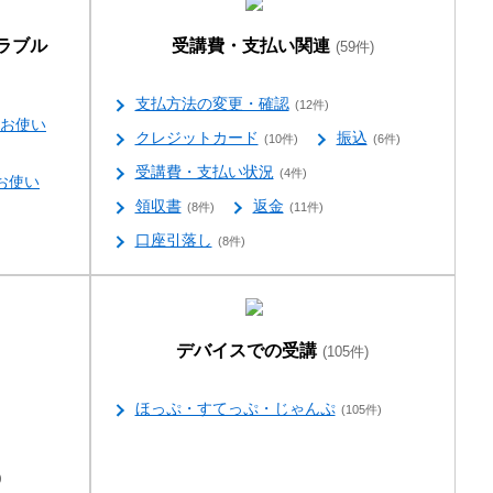
ラブル
受講費・支払い関連
(59件)
支払方法の変更・確認
(12件)
お使い
クレジットカード
振込
(10件)
(6件)
受講費・支払い状況
(4件)
お使い
領収書
返金
(8件)
(11件)
口座引落し
(8件)
デバイスでの受講
(105件)
ほっぷ・すてっぷ・じゃんぷ
(105件)
)