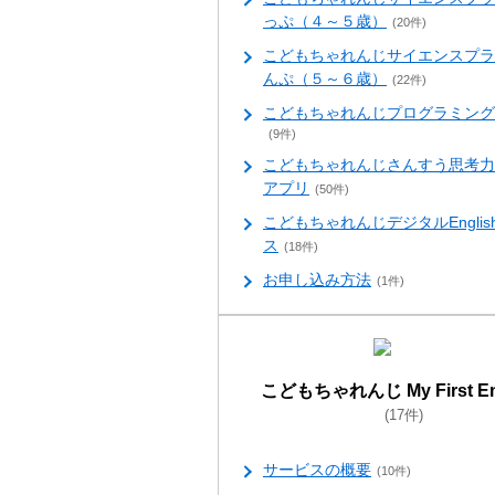
っぷ（４～５歳）
(20件)
こどもちゃれんじサイエンスプラ
んぷ（５～６歳）
(22件)
こどもちゃれんじプログラミング
(9件)
こどもちゃれんじさんすう思考力
アプリ
(50件)
こどもちゃれんじデジタルEnglis
ス
(18件)
お申し込み方法
(1件)
こどもちゃれんじ My First En
(17件)
サービスの概要
(10件)