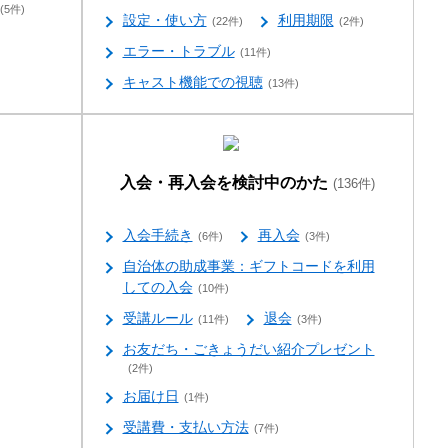
(5件)
設定・使い方
利用期限
(22件)
(2件)
エラー・トラブル
(11件)
キャスト機能での視聴
(13件)
入会・再入会を検討中のかた
(136件)
入会手続き
再入会
(6件)
(3件)
自治体の助成事業：ギフトコードを利用
しての入会
(10件)
受講ルール
退会
(11件)
(3件)
お友だち・ごきょうだい紹介プレゼント
(2件)
お届け日
(1件)
受講費・支払い方法
(7件)