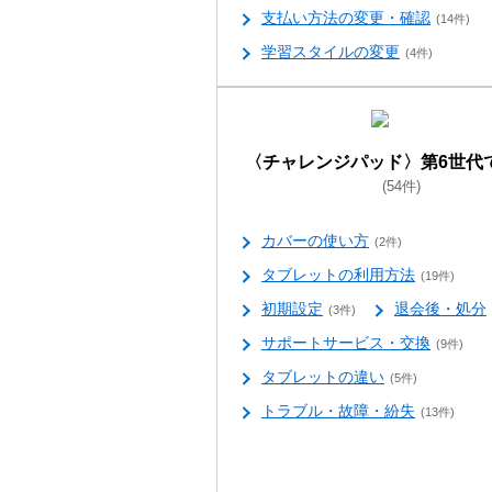
支払い方法の変更・確認
(14件)
学習スタイルの変更
(4件)
〈チャレンジパッド〉第6世代
(54件)
カバーの使い方
(2件)
タブレットの利用方法
(19件)
初期設定
退会後・処分
(3件)
サポートサービス・交換
(9件)
タブレットの違い
(5件)
トラブル・故障・紛失
(13件)