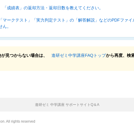
 「成績表」の返却方法・返却日数を教えてください。
「マークテスト」「実力判定テスト」の「解答解説」などのPDFファイ
せん。
Qが見つからない場合は、
進研ゼミ中学講座FAQトップ
から再度、検
進研ゼミ 中学講座 サポートサイトQ＆A
n. All rights reserved