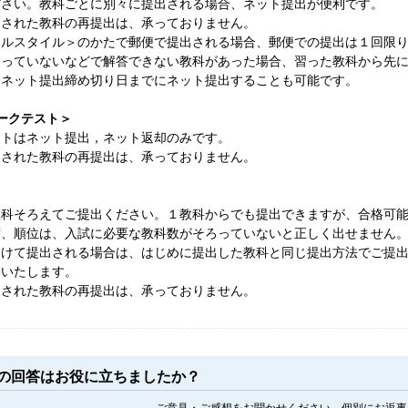
ださい。教科ごとに別々に提出される場合、ネット提出が便利です。
出された教科の再提出は、承っておりません。
ナルスタイル＞のかたで郵便で提出される場合、郵便での提出は１回限
習っていないなどで解答できない教科があった場合、習った教科から先
をネット提出締め切り日までにネット提出することも可能です。
ークテスト＞
ストはネット提出，ネット返却のみです。
出された教科の再提出は、承っておりません。
教科そろえてご提出ください。１教科からでも提出できますが、合格可
度、順位は、入試に必要な教科数がそろっていないと正しく出せません
わけて提出される場合は、はじめに提出した教科と同じ提出方法でご提
いいたします。
出された教科の再提出は、承っておりません。
この回答はお役に立ちましたか？