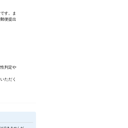
りです。ま
に郵便提出
能性判定や
。
出いただく