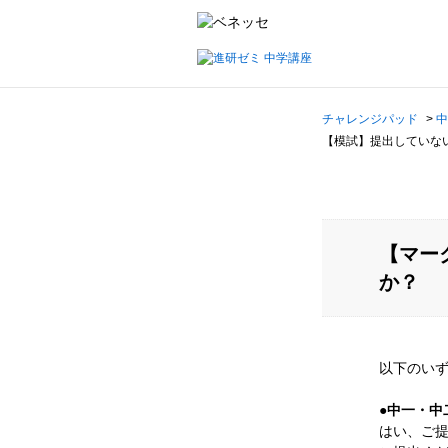
チャレンジパッド
>
中
【模試】提出していな
【マー
か？
以下のい
●中一・中
はい、ご