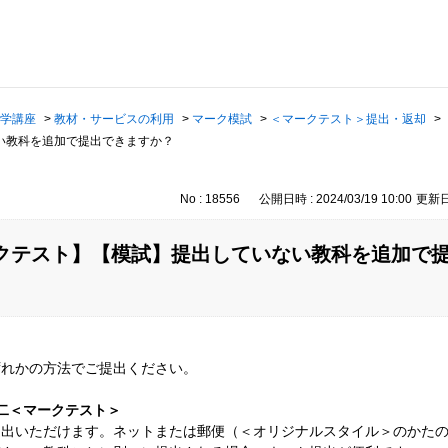
学講座
>
教材・サービスの利用
>
マーク模試
>
＜マークテスト＞提出・返却
>
い教科を追加で提出できますか？
No : 18556
公開日時 : 2024/03/19 10:00
更新日時
クテスト】【模試】提出していない教科を追加で
ずれかの方法でご提出ください。
二＜マークテスト＞
提出いただけます。ネットまたは郵便（＜オリジナルスタイル＞のかた