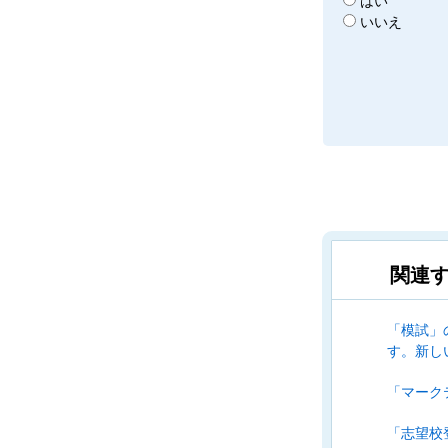
はい
いいえ
関連す
「模試」
す。新し
「マーク
「志望校