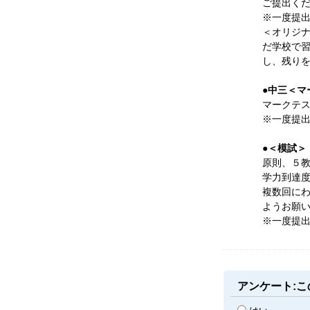
ご提出く
※一度提
＜オリジ
だ学校で
し、残り
●中三＜マ
マークテ
※一度提
●＜模試＞
原則、５
学力到達
複数回に
ようお願
※一度提
アンケート: