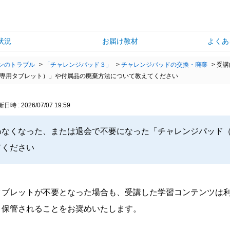
状況
お届け教材
よくあ
ンのトラブル
>
「チャレンジパッド３」
>
チャレンジパッドの交換・廃棄
>
受講
専用タブレット）」や付属品の廃棄方法について教えてください
日時 : 2026/07/07 19:59
わなくなった、または退会で不要になった「チャレンジパッド
てください
タブレットが不要となった場合も、受講した学習コンテンツは
ま保管されることをお奨めいたします。