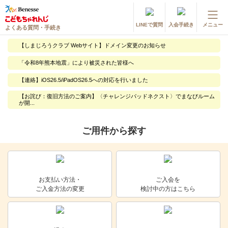
LINEで質問
入会手続き
メニュー
よくある質問・手続き
登録情報の変更・各種お手続き
【しまじろうクラブ Webサイト】ドメイン変更のお知らせ
会員ページへログイン
「令和8年熊本地震」により被災された皆様へ
お客様サポート(手続き・照会)
【連絡】iOS26.5/iPadOS26.5への対応を行いました
よくある質問・お問い合わせ
【お詫び：復旧方法のご案内】〈チャレンジパッドネクスト〉でまなびルーム
が開...
カテゴリーから探す
ご用件から探す
お問い合わせ窓口
他の講座のよくある質問・手続きはこちら
お支払い方法・
ご入会を
ご入金方法の変更
検討中の方はこちら
進研ゼミ 小学講座
進研ゼミ 中学講座