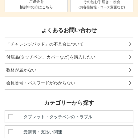
ご退会を
その他お手続き・照会
検討中の方はこちら
進研ゼミ 中学講座 中高一貫
(お客様情報・コース変更など)
進研ゼミ 高校講座
よくあるお問い合わせ
こどもちゃれんじのご紹介はこちら
「チャレンジパッド」の不具合について
付属品(タッチペン、カバーなど)を購入したい
会員サイトはこちら
教材が届かない
会員番号・パスワードがわからない
カテゴリーから探す
タブレット・タッチペンのトラブル
受講費・支払い関連