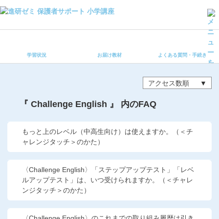
学習状況
お届け教材
学習状況
お届け教材
よくある質問・手続き
よくある質問・手続き
保護者サポート小学講座 トップ
アクセス数順
登録情報の変更・各種お手続き
『 Challenge English 』 内のFAQ
会員ページへログイン
お客様サポート(手続き・照会)
もっと上のレベル（中高生向け）は使えますか。（＜チ
ャレンジタッチ＞のかた）
よくある質問・お問い合わせ
〈Challenge English〉「ステップアップテスト」「レベ
カテゴリーから探す
ルアップテスト」は、いつ受けられますか。（＜チャレ
ンジタッチ＞のかた）
お問い合わせ窓口
〈Challenge English〉のこれまでの取り組み履歴は引き