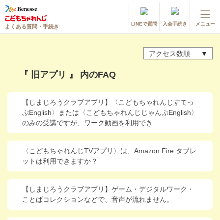
LINEで質問
入会手続き
メニュー
よくある質問・手続き
登録情報の変更・各種お手続き
アクセス数順
会員ページへログイン
お客様サポート(手続き・照会)
『 旧アプリ 』 内のFAQ
よくある質問・お問い合わせ
【しまじろうクラブアプリ】〈こどもちゃれんじすてっ
ぷEnglish〉または〈こどもちゃれんじじゃんぷEnglish〉
カテゴリーから探す
のみの受講ですが、ワーク動画を利用でき...
お問い合わせ窓口
〈こどもちゃれんじTVアプリ〉は、Amazon Fire タブレ
ットは利用できますか？
他の講座のよくある質問・手続きはこちら
【しまじろうクラブアプリ】ゲーム・デジタルワーク・
進研ゼミ 小学講座
ことばコレクションなどで、音声が流れません。
進研ゼミ 中学講座