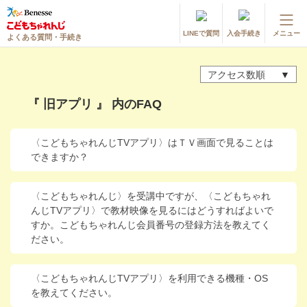
LINEで質問
入会手続き
メニュー
よくある質問・手続き
登録情報の変更・各種お手続き
アクセス数順
会員ページへログイン
お客様サポート(手続き・照会)
『 旧アプリ 』 内のFAQ
よくある質問・お問い合わせ
〈こどもちゃれんじTVアプリ〉はＴＶ画面で見ることは
できますか？
カテゴリーから探す
お問い合わせ窓口
〈こどもちゃれんじ〉を受講中ですが、〈こどもちゃれ
んじTVアプリ〉で教材映像を見るにはどうすればよいで
すか。こどもちゃれんじ会員番号の登録方法を教えてく
他の講座のよくある質問・手続きはこちら
ださい。
進研ゼミ 小学講座
〈こどもちゃれんじTVアプリ〉を利用できる機種・OS
を教えてください。
進研ゼミ 中学講座