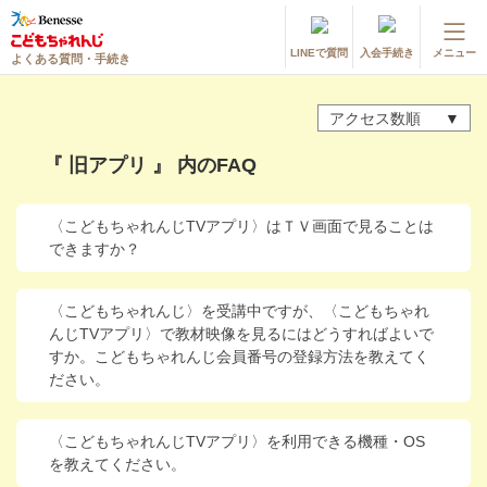
LINEで質問
入会手続き
メニュー
よくある質問・手続き
登録情報の変更・各種お手続き
アクセス数順
会員ページへログイン
お客様サポート(手続き・照会)
『 旧アプリ 』 内のFAQ
よくある質問・お問い合わせ
〈こどもちゃれんじTVアプリ〉はＴＶ画面で見ることは
できますか？
カテゴリーから探す
お問い合わせ窓口
〈こどもちゃれんじ〉を受講中ですが、〈こどもちゃれ
んじTVアプリ〉で教材映像を見るにはどうすればよいで
すか。こどもちゃれんじ会員番号の登録方法を教えてく
他の講座のよくある質問・手続きはこちら
ださい。
進研ゼミ 小学講座
〈こどもちゃれんじTVアプリ〉を利用できる機種・OS
を教えてください。
進研ゼミ 中学講座