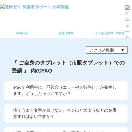
学習状況
お届け教材
学習状況
お届け教材
よくある質問・手続き
よくある質問・手続き
保護者サポート小学講座 トップ
アクセス数順
登録情報の変更・各種お手続き
『 ご自身のタブレット（市販タブレット）での
受講 』 内のFAQ
会員ページへログイン
お客様サポート(手続き・照会)
iPadで利用中に、不具合（エラーや進行停止）が発生し
よくある質問・お問い合わせ
ます。どうしたらいいですか？
カテゴリーから探す
指でうまく文字が書けない。ペンはどのようなものを用
意すればよいですか？
お問い合わせ窓口