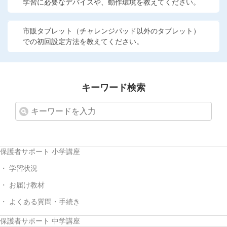
学習に必要なデバイスや、動作環境を教えてください。
他の講座のよくある質問・手続きはこちら
市販タブレット（チャレンジパッド以外のタブレット）
こどもちゃれんじ
での初回設定方法を教えてください。
進研ゼミ 中学講座
進研ゼミ 中学講座 中高一貫
キーワード検索
進研ゼミ 高校講座
進研ゼミ小学講座のご紹介はこちら
保護者サポート 小学講座
学習状況
会員サイト(お子様用)はこちら
お届け教材
よくある質問・手続き
保護者サポート 中学講座