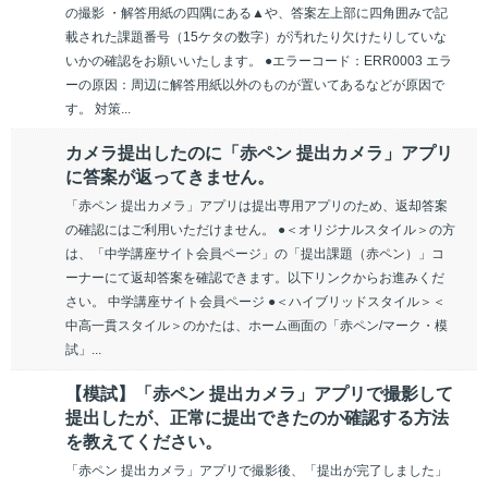
の撮影 ・解答用紙の四隅にある▲や、答案左上部に四角囲みで記
載された課題番号（15ケタの数字）が汚れたり欠けたりしていな
いかの確認をお願いいたします。 ●エラーコード：ERR0003 エラ
ーの原因：周辺に解答用紙以外のものが置いてあるなどが原因で
す。 対策...
カメラ提出したのに「赤ペン 提出カメラ」アプリ
に答案が返ってきません。
「赤ペン 提出カメラ」アプリは提出専用アプリのため、返却答案
の確認にはご利用いただけません。 ●＜オリジナルスタイル＞の方
は、「中学講座サイト会員ページ」の「提出課題（赤ペン）」コ
ーナーにて返却答案を確認できます。以下リンクからお進みくだ
さい。 中学講座サイト会員ページ ●＜ハイブリッドスタイル＞＜
中高一貫スタイル＞のかたは、ホーム画面の「赤ペン/マーク・模
試」...
【模試】「赤ペン 提出カメラ」アプリで撮影して
提出したが、正常に提出できたのか確認する方法
を教えてください。
「赤ペン 提出カメラ」アプリで撮影後、「提出が完了しました」