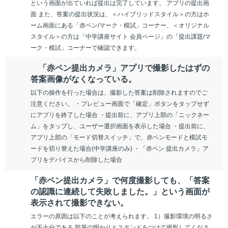
という画面が出ていれば提出は完了しています。 アプリの提出画
面 また、答案の提出状況は、＜ハイブリッドスタイル＞の方はホ
ーム画面にある「赤ペン/マーク・模試」コーナー、＜オリジナル
スタイル＞の方は「中学講座サイト 会員ページ」の「提出課題/マ
ーク・模試」コーナーで確認できます。
「赤ペン提出カメラ」アプリで撮影したはずの
答案画像がなくなっている。
以下の操作を行った場合は、撮影した答案は削除されますのでご
注意ください。 ・プレビュー画面で「確定」ボタンをタップせず
にアプリを終了した場合 ・提出前に、アプリ上部の「ニックネー
ム」をタップし、ユーザー選択画面を表示した場合 ・提出前に、
アプリ上部の「モード切替スイッチ」で、赤ペンモードと模試モ
ードを切り替えた場合(中学講座のみ) ・「赤ペン 提出カメラ」ア
プリをデバイスから削除した場合
「赤ペン提出カメラ」で何度撮影しても、「答案
の認識に連続して失敗しました。」という画面が
表示されて撮影できない。
エラーの原因は以下のことが考えられます。 1）撮影環境の明るさ
が不十分である 部屋の明かりとスタンドをつけて撮影してくださ