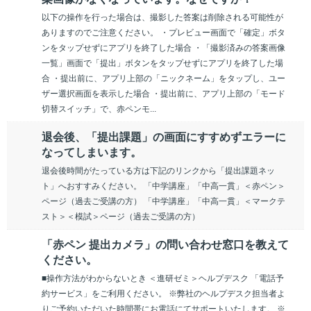
以下の操作を行った場合は、撮影した答案は削除される可能性が
ありますのでご注意ください。 ・プレビュー画面で「確定」ボタ
ンをタップせずにアプリを終了した場合 ・「撮影済みの答案画像
一覧」画面で「提出」ボタンをタップせずにアプリを終了した場
合 ・提出前に、アプリ上部の「ニックネーム」をタップし、ユー
ザー選択画面を表示した場合 ・提出前に、アプリ上部の「モード
切替スイッチ」で、赤ペンモ...
退会後、「提出課題」の画面にすすめずエラーに
なってしまいます。
退会後時間がたっている方は下記のリンクから「提出課題ネッ
ト」へおすすみください。 「中学講座」「中高一貫」＜赤ペン＞
ページ（過去ご受講の方） 「中学講座」「中高一貫」＜マークテ
スト＞＜模試＞ページ（過去ご受講の方）
「赤ペン 提出カメラ」の問い合わせ窓口を教えて
ください。
■操作方法がわからないとき ＜進研ゼミ＞ヘルプデスク 「電話予
約サービス」をご利用ください。 ※弊社のヘルプデスク担当者よ
りご予約いただいた時間帯にお電話にてサポートいたします。 ※