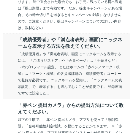
ります。 途中退会された場合でも、お手元に残っている提出課題
は「提出期限」まで有効です。 なお、提出キャンペーンがある場
合、その締め切り日を過ぎるとキャンペーンの対象になりません
ので、ご注意ください。提出キャンペーンについての詳しい内容
は、教材などの...
「成績優秀者」や「満点者表彰」画面にニックネ
ームを表示する方法を教えてください。
「成績優秀者」や「満点者表彰」画面にニックネームを表示する
には、 「ごほうびストア」や「会員ページ」→「手続きなど」
→Myプロフィール設定、 またはホームの「赤ペン／マーク・模
試」→「マーク・模試」の各提出課題の「成績優秀者」コーナー
で登録が必要です。 ニックネームを登録し、「ニックネームの表
示設定」で「表示する」を選んでおくことが必要です。 登録画面
ですでに設定した...
「赤ペン 提出カメラ」からの提出方法について教
えてください。
以下の手順で、「赤ペン 提出カメラ」アプリを使って「添削課
題」「合格可能性判定模試」を提出することができます。 ※「赤
ペン 提出カメラ」アプリは事前のインストールが必要です。イン