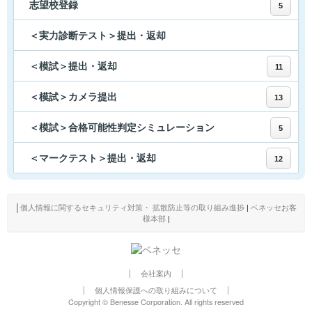
志望校登録
5
＜実力診断テスト＞提出・返却
＜模試＞提出・返却
11
＜模試＞カメラ提出
13
＜模試＞合格可能性判定シミュレーション
5
＜マークテスト＞提出・返却
12
│
個人情報に関するセキュリティ対策・ 拡散防止等の取り組み進捗
|
ベネッセお客
様本部
|
会社案内
個人情報保護への取り組みについて
Copyright © Benesse Corporation. All rights reserved