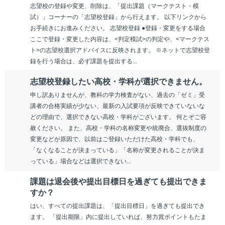
志望校の登録や変更、削除は、「提出課題（マークテスト・模
試）」コーナーの「志望校登録」から行えます。 以下リンクから
お手続きにお進みください。 志望校登録 ●登録・変更をする場合
ここで登録・変更した内容は、<判定模試>の判定や、<マークテス
ト>の志望校選択アドバイスに反映されます。 ※ネットで志望校登
録を行う場合は、必ず課題を提出する...
志望校登録したい高校・学科が選択できません。
申し訳ありませんが、教科の学力検査がない、過去の「ゼミ」受
講者の合格実績が少ない、最新の入試要項が反映できていないな
どの理由で、選択できない高校・学科がございます。 何とぞご容
赦ください。 また、高校・学科の名称変更や統廃合、選抜制度の
変更などが原因で、以前はご登録いただけた高校・学科でも、
「なくなることが決まっている」「名称が変更されることが決ま
っている」場合などは選択できない...
課題は退会後や提出目標日を過ぎても提出できま
すか？
はい、すべての提出課題は、「提出目標日」を過ぎても提出でき
ます。 「提出期限」内に提出していれば、努力賞ポイントもたま