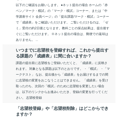
以下のご確認をお願いします。 ●ネット提出の場合 ホームの「赤
ペン／マーク・模試」の「マーク・模試」コーナー、または「中
学講座サイト 会員ページ」の「提出課題/マーク・模試」コーナー
で「成績表」をご確認いただけます。 ご覧いただけるのは、「ゼ
ミ」受付の約2日後となります。教科ごとの採点結果は、提出後す
ぐにご覧いただけます。 ※ネット提出の場合は、郵便での返却は
ありません。 ...
いつまでに志望校を登録すれば、これから提出す
る課題の「成績表」に間に合いますか？
課題の提出前に志望校をご登録いただくと、「成績表」に反映さ
れます。 対象となる課題は以下のとおりです。 ・「模試」 ・「マ
ークテスト」 なお、提出後から「成績表」をお届けするまでの間
に志望校の変更をおこなうことはできません。 「成績表」を受け
取ったのち、次回の「模試」のために志望校を変更したい場合
は、以下のリンクからお進みいただき、登録の変更を行ってくだ
さい。 志望校登録
「志望校登録」や「志望校削除」はどこからでき
ますか？