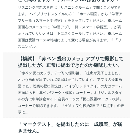
リスニング問題の音声は「リスニングルーム」で聞くことができ
ます。 ハイブリッドスタイルの方 1.「ホーム画面」から「学習ア
プリ一覧（スマート学習室）」をタップしてください。 ※ホーム
画面右のメニューに「学習アプリ一覧（スマート学習室）」が表
示されていないときは、下にスクロールしてください。 ※ホーム
画面は受講コースや時期によって変わる場合があります。 2.「リ
スニングル...
【模試】「赤ペン 提出カメラ」アプリで撮影して
提出したが、正常に提出できたのか確認したい。
「赤ペン 提出カメラ」アプリで撮影後、「提出が完了しました」
という画面が出ていれば提出は完了しています。 アプリの提出画
面 また、答案の提出状況は、ハイブリッドスタイルの方はホーム
画面にある「赤ペン/マーク・模試」コーナー，オリジナルスタイ
ルの方は中学講座サイト 会員ページの「提出課題/マーク・模試」
コーナーで確認できます。 「ゼミ」受付後約2日で「採点中」の表
示に...
「マークテスト」を提出したのに「成績表」が届
きません。