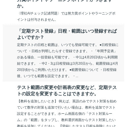
か。
〈理社AIチェック記述問題〉では努力賞ポイントやラーニングポ
イントは付与されません。
「定期テスト登録」日程・範囲はいつ登録すれば
よいですか？
定期テストの日程と範囲は、いつでも登録可能です。 ●日程登録に
ついて ・日程が判明したらすぐ登録できます。 ・「年間予定表」
がある場合、一括登録も可能です。 ・中1は4月20日頃から利用開
始できます。 ・中2・3は日程登録は3月20日から、範囲登録は4月
20日頃からご利用いただけます。 ●範囲登録について ・日程登録
後、いつでも範囲を設定できます。 ・...
テスト範囲の変更や計画表の変更など、定期テス
トの設定を変更することはできますか。
【教科を追加したいとき】 例えば、英語のみでテスト対策を始め
ていて数学の対策も追加で行いたい場合は、教科を追加でテスト
設定することができます。ホーム画面右側の「テスト対策ルー
ム」の「範囲」をタップし、教科選択画面からテスト対策したい
教科を追加してください。 【登録したテスト日程を削除したいと