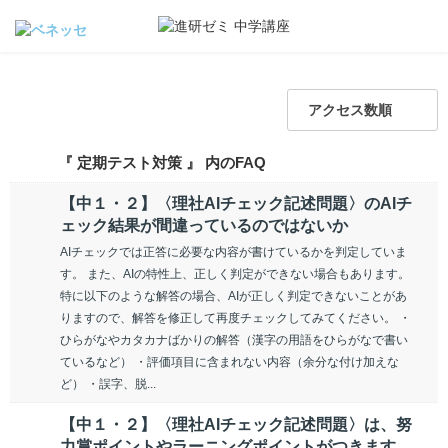
アクセス数順
『 定期テスト対策 』 内のFAQ
【中１・２】〈理社AIチェック記述問題〉のAIチ
ェック結果が間違っているのではないか
AIチェックでは正答に必要な内容が書けているかを判定していま
す。 また、AIの特性上、正しく判定ができない場合もあります。
特に以下のような解答の場合、AIが正しく判定できないことがあ
りますので、解答を修正して再度チェックしてみてください。 ・
ひらがなやカタカナばかりの解答（漢字の用語をひらがなで書い
ているなど） ・評価項目に含まれない内容（余分な付け加えな
ど） ・誤字、脱...
【中１・２】〈理社AIチェック記述問題〉は、努
力賞ポイントやラーニングポイントがつきます