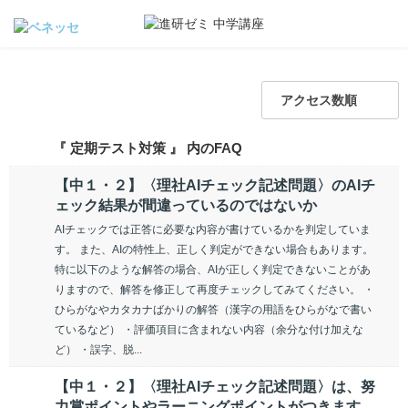
アクセス数順
『 定期テスト対策 』 内のFAQ
【中１・２】〈理社AIチェック記述問題〉のAIチ
ェック結果が間違っているのではないか
AIチェックでは正答に必要な内容が書けているかを判定していま
す。 また、AIの特性上、正しく判定ができない場合もあります。
特に以下のような解答の場合、AIが正しく判定できないことがあ
りますので、解答を修正して再度チェックしてみてください。 ・
ひらがなやカタカナばかりの解答（漢字の用語をひらがなで書い
ているなど） ・評価項目に含まれない内容（余分な付け加えな
ど） ・誤字、脱...
【中１・２】〈理社AIチェック記述問題〉は、努
力賞ポイントやラーニングポイントがつきます