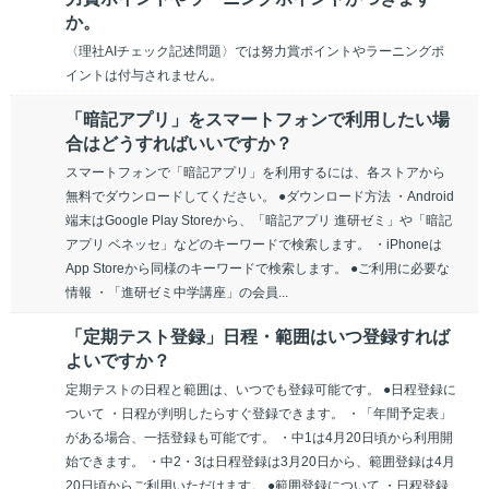
か。
〈理社AIチェック記述問題〉では努力賞ポイントやラーニングポ
イントは付与されません。
「暗記アプリ」をスマートフォンで利用したい場
合はどうすればいいですか？
スマートフォンで「暗記アプリ」を利用するには、各ストアから
無料でダウンロードしてください。 ●ダウンロード方法 ・Android
端末はGoogle Play Storeから、「暗記アプリ 進研ゼミ」や「暗記
アプリ ベネッセ」などのキーワードで検索します。 ・iPhoneは
App Storeから同様のキーワードで検索します。 ●ご利用に必要な
情報 ・「進研ゼミ中学講座」の会員...
「定期テスト登録」日程・範囲はいつ登録すれば
よいですか？
定期テストの日程と範囲は、いつでも登録可能です。 ●日程登録に
ついて ・日程が判明したらすぐ登録できます。 ・「年間予定表」
がある場合、一括登録も可能です。 ・中1は4月20日頃から利用開
始できます。 ・中2・3は日程登録は3月20日から、範囲登録は4月
20日頃からご利用いただけます。 ●範囲登録について ・日程登録