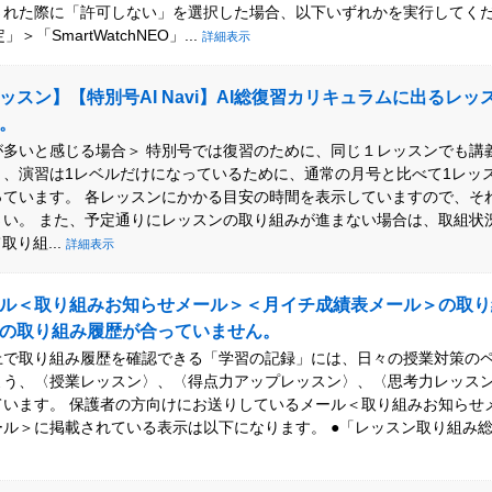
された際に「許可しない」を選択した場合、以下いずれかを実行してくだ
定」＞「SmartWatchNEO」...
詳細表示
ッスン】【特別号AI Navi】AI総復習カリキュラムに出るレッ
。
が多いと感じる場合＞ 特別号では復習のために、同じ１レッスンでも講
と、演習は1レベルだけになっているために、通常の月号と比べて1レッ
っています。 各レッスンにかかる目安の時間を表示していますので、そ
さい。 また、予定通りにレッスンの取り組みが進まない場合は、取組状
取り組...
詳細表示
ル＜取り組みお知らせメール＞＜月イチ成績表メール＞の取り
の取り組み履歴が合っていません。
上で取り組み履歴を確認できる「学習の記録」には、日々の授業対策の
よう、〈授業レッスン〉、〈得点力アップレッスン〉、〈思考力レッス
ています。 保護者の方向けにお送りしているメール＜取り組みお知らせ
ール＞に掲載されている表示は以下になります。 ●「レッスン取り組み