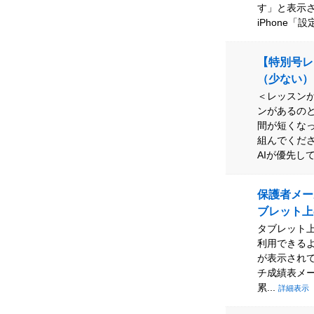
す」と表示
iPhone「設
【特別号レ
（少ない）
＜レッスン
ンがあるの
間が短くな
組んでくだ
AIが優先して
保護者メー
ブレット上
タブレット
利用できる
が表示され
チ成績表メ
累...
詳細表示