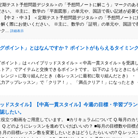
＜定期テスト予想問題デジタル＞の「予想問ノートに解こう」マークのあ
ださい。 ※主に、数学の「平面図形」の単元や、国語で長い記述が必要
。 【中２・中３】 ＜定期テスト予想問題デジタル＞の「予想問ノート
を解く際にお使いください。 ※主に、数学の「証明」の単元や、国語で
...
詳細表示
グポイント」とはなんですか？ ポイントがもらえるタイミン
グポイント」は＜ハイブリッドスタイル＞＜中高一貫スタイル＞を受講
ストア」でアイテムと交換できるポイントです。 以下のようなときにも
ャレンジ＞に取り組んだとき（各レッスンに最初に取り組んだとき） ・
力アップレッスン」で「クリア！」、「満点クリア！」になったとき ・＜
ッドスタイル】【中高一貫スタイル】今週の目標・学習プラン
認したい。
役立つ動画をご用意しています。 ■カリキュラムについて Q.毎月のカ
 Q.どのようにレッスンを進めていけばいいの？ ■毎月の目標数や目標
Q.月の目標レッスン数を変更したいときはどうしたらいいの? Q.レッス