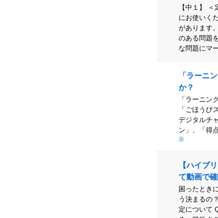
【中１】 
にお使いく
があります
のある問題
な問題にマーク
「ラーニン
か？
「ラーニン
「ごほうび
デジタルチ
ン」、「得点
示
【ハイブリ
て動画で確
困ったときに
う決まるの？
定について 