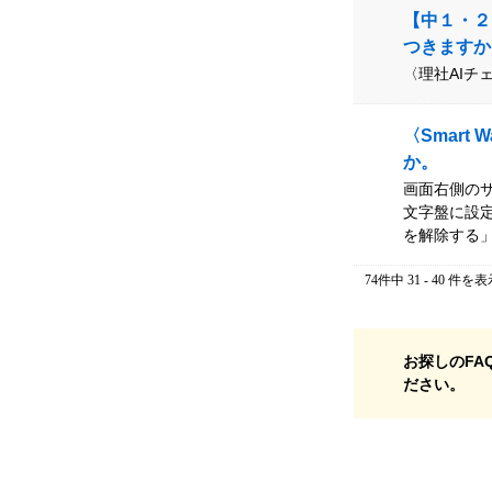
【中１・２
つきますか
〈理社AI
〈Smar
か。
画面右側の
文字盤に設
を解除する
74件中 31 - 40 件を
お探しのFA
ださい。