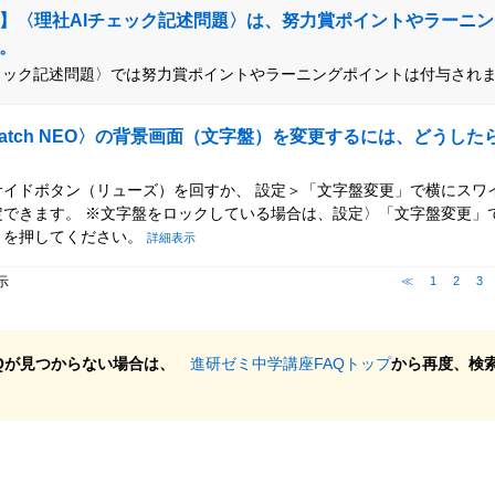
】〈理社AIチェック記述問題〉は、努力賞ポイントやラーニ
。
チェック記述問題〉では努力賞ポイントやラーニングポイントは付与され
t Watch NEO〉の背景画面（文字盤）を変更するには、どうし
サイドボタン（リューズ）を回すか、 設定＞「文字盤変更」で横にスワ
定できます。 ※文字盤をロックしている場合は、設定〉「文字盤変更」
」を押してください。
詳細表示
表示
≪
1
2
3
Qが見つからない場合は、
進研ゼミ中学講座FAQトップ
から再度、検