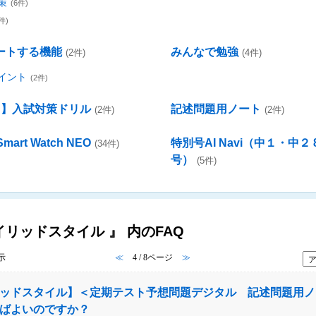
策
(6件)
件)
ートする機能
みんなで勉強
(2件)
(4件)
イント
(2件)
２】入試対策ドリル
記述問題用ノート
(2件)
(2件)
art Watch NEO
特別号AI Navi（中１・中２
(34件)
号）
(5件)
イリッドスタイル 』 内のFAQ
表示
≪
4 / 8ページ
≫
ッドスタイル】＜定期テスト予想問題デジタル 記述問題用ノ
ばよいのですか？