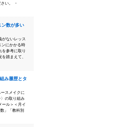
さい。 ・
スン数が多い
義がないレッス
スンにかかる時
れを参考に取り
況を踏まえて、
組み履歴とタ
ペースメイクに
ン〉の取り組み
メール＞＜月イ
総数」「教科別