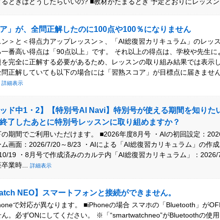
るときはどうしたらいいの? ■教材がたまるとき 予定どおりにレッスン.
ア」が、全問正解したのに100点や100％になりません
スン＞と＜得点力アップレッスン＞、「AI総復習カリキュラム」のレッ
る一番高い得点は「90点以上」です。 それ以上の得点は、学校や先生に
題を完全に正解する必要があるため、レッスンの取り組み結果では表示
全問正解していても以下の場合には「習熟スコア」が目標点に届きません
.
詳細表示
ッド中1・2】【特別号AI Navi】特別号が使える期間を知り
終了したあとに特別号レッスンに取り組めますか？
期間でご利用いただけます。 ■2026年度8月号 ・AIの初回設定：2026/7/
ム画面：2026/7/20～8/23 ・AIによる「AI総復習カリキュラム」の
20～10/19 ・8月号で作成済みのカルテ内「AI総復習カリキュラム」：2026/
卒業時...
詳細表示
 Watch NEO】スマートフォンと接続ができません。
とiPhoneで対応が異なります。 ■iPhoneの場合 スマホの「Bluetooth」が
。必ずONにしてください。 ※「“smartwatchneo”がBluetoothの