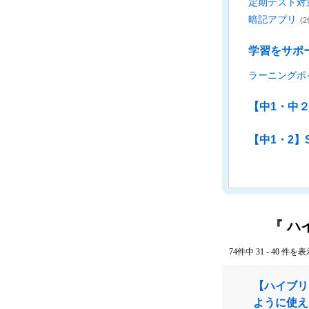
定期テスト対
暗記アプリ
(2
学習をサポ
ラーニングポ
【中1・中
【中1・2】Sm
『 ハ
74件中 31 - 40 件を
【ハイブリ
ように使え