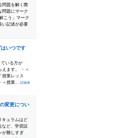
る問題を解く際
な問題にマーク
に解こう」マーク
長い記述が必要
グはいつです
している方が
らえます。 ・＜
「授業レッス
授業...
詳細表
の変更につい
リキュラムはど
点など、学習設
ンが難しすぎ