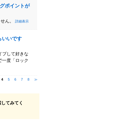
ングポイントが
ません。
詳細表示
たらいいです
イプして好きな
で一度「ロック
4
5
6
7
8
≫
索してみてく