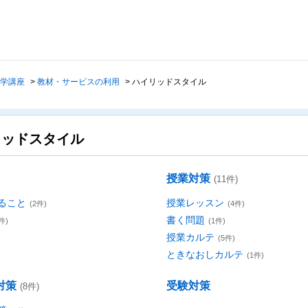
学講座
>
教材・サービスの利用
>
ハイリッドスタイル
リッドスタイル
授業対策
(11件)
ること
授業レッスン
(2件)
(4件)
書く問題
件)
(1件)
授業カルテ
(5件)
ときなおしカルテ
(1件)
対策
受験対策
(8件)