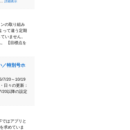
..
詳細表示
スンの取り組み
よって違う定期
していません。
。 【目標点を
たい／特別号ホ
20～10/19
作成・日々の更新：
7/20以降の設定
OFFではアプリと
使用を求めていま