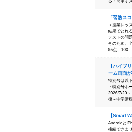
る・簡単すぎ
「習熟スコ
＜授業レッ
結果でとれ
テストの問
そのため、
95点、100..
【ハイブリ
ーム画面が
特別号は以下の
・特別号ホー
2026/7/
後～中学講座
【Smart
Android
接続できません