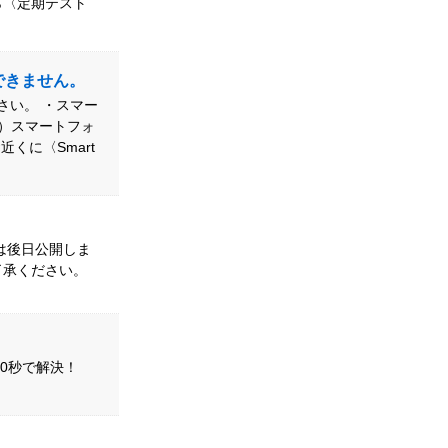
ら〈定期テスト
ができません。
ださい。 ・スマー
場合）スマートフォ
くに〈Smart
は後日公開しま
了承ください。
を10秒で解決！