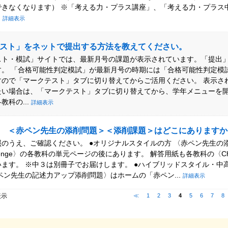
できなくなります） ※「考える力・プラス講座」、「考える力・プラス
.
詳細表示
スト」をネットで提出する方法を教えてください。
スト・模試」サイトでは、最新月号の課題が表示されています。「提出
す。 「合格可能性判定模試」が最新月号の時期には「合格可能性判定模
すので「マークテスト」タブに切り替えてからご活用ください。 表示さ
たい場合は、「マークテスト」タブに切り替えてから、学年メニューを
教科の...
詳細表示
 ＜赤ペン先生の添削問題＞＜添削課題＞はどこにありますか
のうえ、ご確認ください。 ●オリジナルスタイルの方 〈赤ペン先生の
lenge〉の各教科の単元ページの後にあります。 解答用紙も各教科の〈Cha
ます。 ※中３は別冊子でお届けします。 ●ハイブリッドスタイル・中
ペン先生の記述力アップ添削問題〉はホームの「赤ペン...
詳細表示
表示
≪
1
2
3
4
5
6
7
8