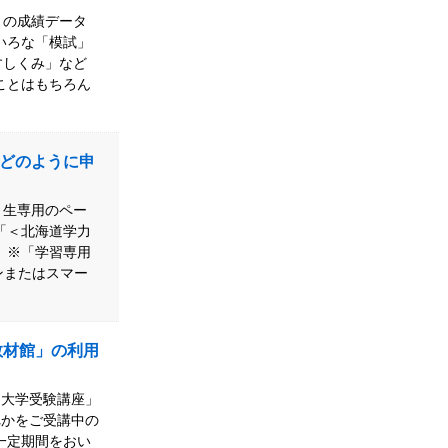
」の成績データ
いろな「模試」
すしくみ」など
ことはもちろん
どのように申
ミ生専用のペー
「＜北海道学力
 ※「学習専用
ンまたはスマー
教材館」の利用
「大学受験講座」
れかをご受講中の
一定期間をおい