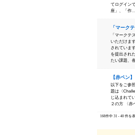
てログイン
座」、「作..
「マークテ
「マークテ
いただけま
されていま
を提出され
たい課題、各
【赤ペン】
以下をご参照
題は〈Chal
じ込まれてい
２の方 〈赤
168件中 31 - 40 件を