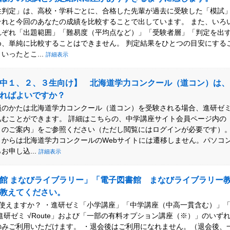
性判定」は、高校・学科ごとに、合格した先輩が過去に受験した「模試
それと今回のあなたの成績を比較することで出しています。 また、いろ
れぞれ「出題範囲」「難易度（平均点など）」「受験者層」「判定を出
め、単純に比較することはできません。 判定結果をひとつの目安にする
いったとこ...
詳細表示
中１、２、３生向け】 北海道学力コンクール（道コン）は、
ればよいですか？
員のかたは北海道学力コンクール（道コン）を受験される場合、進研ゼ
込むことができます。 詳細はこちらの、中学講座サイト会員ページ内の
＞のご案内」をご参照ください（ただし閲覧にはログインが必要です）。
」からは北海道学力コンクールのWebサイトには遷移しません。パソコ
お申し込...
詳細表示
館 まなびライブラリー」「電子図書館 まなびライブラリー
教えてください。
が使えますか？ ・進研ゼミ「小学講座」「中学講座（中高一貫含む）」
進研ゼミ √Route」および「一部の有料オプション講座（※）」のいず
のみご利用いただけます。 ・退会後はご利用になれません。（退会後、