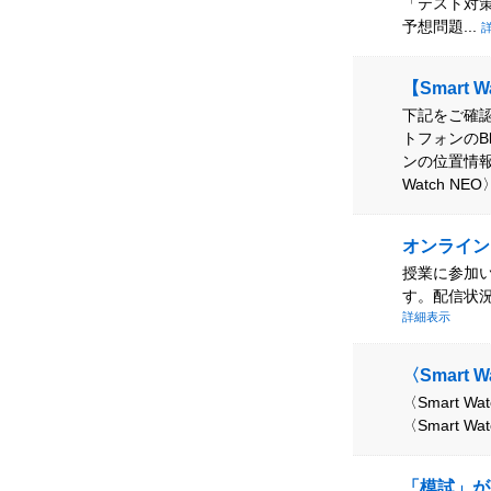
「テスト対
予想問題...
【Smart
下記をご確認
トフォンのBl
ンの位置情報
Watch 
オンライン
授業に参加
す。配信状
詳細表示
〈Smart
〈Smart
〈Smart W
「模試」が