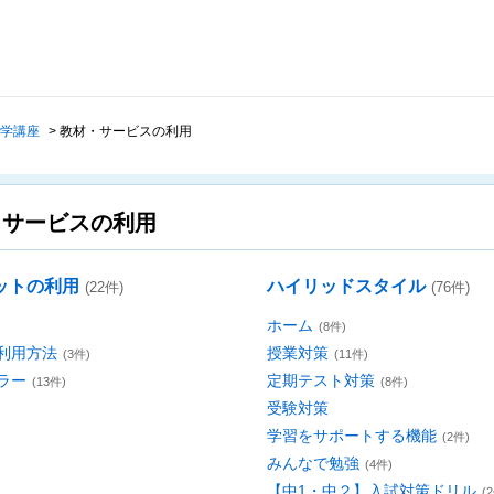
学講座
>
教材・サービスの利用
・サービスの利用
ットの利用
ハイリッドスタイル
(22件)
(76件)
ホーム
(8件)
利用方法
授業対策
(3件)
(11件)
ラー
定期テスト対策
(13件)
(8件)
受験対策
学習をサポートする機能
(2件)
みんなで勉強
(4件)
【中1・中２】入試対策ドリル
(