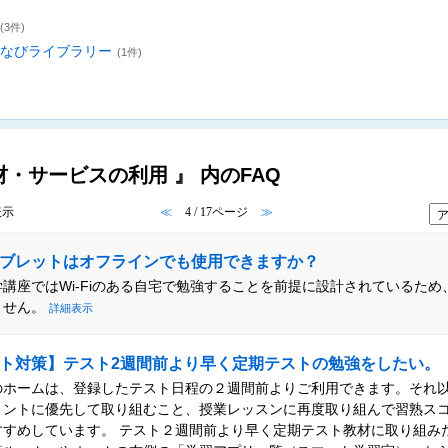
(3件)
まなびライブラリー
(1件)
材・サービスの利用 』 内のFAQ
表示
≪
4 / 17ページ
≫
ブレットはオフラインでも使用できますか？
講座ではWi-Fiのある自宅で勉強することを前提に設計されているため
ません。
詳細表示
ト対策】テスト2週間前より早く定期テストの勉強をしたい。
のホームは、登録したテスト日程の２週間前よりご利用できます。それ
リントに優先して取り組むこと、授業レッスンに再度取り組んで習熟ス
すすめしています。 テスト２週間前より早く定期テスト教材に取り組み