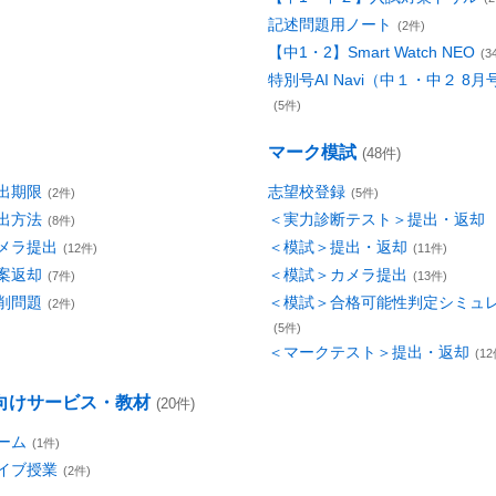
記述問題用ノート
(2件)
【中1・2】Smart Watch NEO
(3
特別号AI Navi（中１・中２ 8
(5件)
マーク模試
(48件)
出期限
志望校登録
(2件)
(5件)
出方法
＜実力診断テスト＞提出・返却
(8件)
メラ提出
＜模試＞提出・返却
(12件)
(11件)
案返却
＜模試＞カメラ提出
(7件)
(13件)
削問題
＜模試＞合格可能性判定シミュ
(2件)
(5件)
＜マークテスト＞提出・返却
(12
向けサービス・教材
(20件)
ーム
(1件)
イブ授業
(2件)