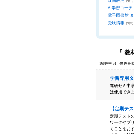
疑問解消
(4件)
AI学習コーチ
電子図書館 
受験情報
(9件)
『 教
168件中 31 - 40 件を
学習専用タ
進研ゼミ中学
は使用でき
【定期テス
定期テスト
ワークやプ
くことをお