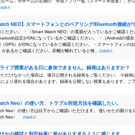
策ルーム」やホームの右側の「学習アプリ一覧（スマート学習室）」か
詳細表示
 Watch NEO】スマートフォンとのペアリング/Bluetooth接続
ください。 ・〈Smart Watch NEO〉の電源が入っているかご確認く
uetooth設定がONになっているかご確認ください。 ・（Androidの
（GPS）がONになっているかご確認ください。 ・スマートフォンのお近
NEO〉があるかご確認ください。距離が離れていると検...
詳細表示
ライブ授業がある日に参加できません。録画はありますか？
いただけなかった場合は、後日公開される録画をご覧ください。 ※録画
況により遅れる場合があります。録画を公開しない授業もあります。ご
 Watch Neo〉の使い方、トラブル対処方法を確認したい。
 Watch Neo〉の使い方は以下からご確認いただけます。 使いかたの困り
atch Neo〉
詳細表示
ほかの模試と判定結果に差がありすぎるように感じます。