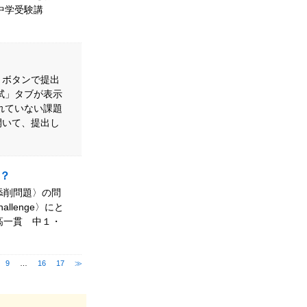
中学受験講
」ボタンで提出
試」タブが表示
れていない課題
開いて、提出し
？
添削問題〉の問
llenge〉にと
高一貫 中１・
9
…
16
17
≫