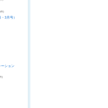
4件)
月号・3月号）
レーション
件)