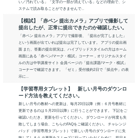
い／汚れている」「文字の一部が消えている」などの理由で、シ
ステムで読み取ることができませんで...
【模試】「赤ペン 提出カメラ」アプリで撮影して
提出したが、正常に提出できたのか確認したい。
「赤ペン 提出カメラ」アプリで撮影後、「提出が完了しました」
という画面が出ていれば提出は完了しています。 アプリの提出画
面 また、答案の提出状況は、ハイブリッドスタイルの方はホーム
画面にある「赤ペン/マーク・模試」コーナー，オリジナルスタイ
ルの方は中学講座サイト 会員ページの「提出課題/マーク・模試」
コーナーで確認できます。 「ゼミ」受付後約2日で「採点中」の表
示に...
【学習専用タブレット】 新しい月号のダウンロ
ード方法を教えてください。
新しい月号の教材への更新は、毎月20日以降（例：６月号教材に
更新できるのは５月20日以降）に行うことができます。 下記をご
確認いただき、更新を行ってください。 ダウンロードが何度も失
敗してしまう場合、こちらのFAQをご確認ください。 チャレンジ
パッド（学習専用タブレット）で新しい月号のダウンロードに失
敗してしまう ※更新をスムーズに行っていただくために、前日ま