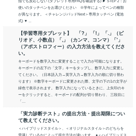
指でも反応しない (タブレット専用FAQを確認する) ▶ STEP 2：お
使いのタッチペンをお選びください ※学年によってペンの種類
が異なります。 ＜チャレンジパッドNext＞専用タッチペン (電池
式) ▼ ...
【学習専用タブレット】 「?」 「!」 「.」（ピ
リオド、小数点）「,」（カンマ、コンマ）「'」
（アポストロフィー）の入力方法を教えてくださ
い。
キーボードを数字入力に変更することで入力が可能になります。
キーボードの左下の「文字」キーをタップし、数字入力に変更し
てください。（日本語入力→英字入力→数字入力の順に切り替わ
ります） ※数字キーボードに変更された際、文字の下の1の文字が
緑色で表示されます。 数字入力になっているときに、上矢印のキ
ーをクリックすると、キーボードの配列が切り替わり、 三段目に
「....
「実力診断テスト」の提出方法・提出期限につい
て教えてください。
＜ハイブリッドスタイル＞、＜オリジナルスタイル＞のどちらを
受講しているかによって提出方法が違います。 ●＜ハイブリッドス