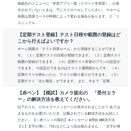
画面右のメニューに「学習アプリ一覧（スマート学習室）」が表
示されていないときは、下にスクロールしてください。 ※ホーム
画面は受講コースや時期によって変わる場合があります。 2.「リ
スニングル...
【定期テスト登録】テスト日程や範囲の登録はど
こから行えばよいですか？
ホーム画面の「テスト対策ルーム」から登録することができま
す。 （１）定期テストの日程が登録できます。 （２）定期テスト
範囲の登録ができます。 （３）定期テスト対策のプランの設定が
できます。 ※設定ができるのはテスト２週間前からです。 （４）
定期テストが終わったら、テストの振り返りができます。 （５）
定期テスト「出た報告」ができます。 また、今まで「定期...
【赤ペン】【模試】カメラ提出の 「受付エラ
ー」の解決方法を教えてください。
以下のうち、どのエラーメッセージが表示されましたか？ あては
まるものをお選びいただき、記載されている解決方法をお試しく
ださい。 【＜赤ペン＞の場合】 ●メッセージ ●理由 ●解決方法
【１】文字が薄い、汚れなどにより読み取れません。 「文字が薄