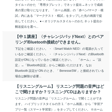
タイル＞のかた 「専用タブレット」でネット提出→ネットで成績
表の受け取りになります。 「ホーム画面」の「赤ペン/マーク・模
試」内にある「マークテスト・模試」をタップした先の画面で提
出してください。 ●＜オリジナルスタイル＞のかた ネット提出か
郵送提出を選べ...
【中１講座】〈チャレンジパッドNext〉とのペア
リング/Bluetooth接続ができません。
下記をご確認ください。 ・〈Smart Watch NEO〉の電源が入って
いるかご確認ください。 ・〈チャレンジパッドNext〉のBluetooth
設定がONになっているかご確認ください。 「ホーム」→「設
定」→「Bluetooth設定」からご確認いただけます。 なお
Bluetooth 設定が ON のとき、「 BenesseSW 」と接続されている
場合は解除が必要...
【リスニングルーム】 リスニング問題の音声はど
こで聞けますか？リスニングCDはありますか？
リスニング問題の音声は「リスニングルーム」で聞くことができ
ます。 ハイブリッドスタイルの方 1.「ホーム画面」から「学習ア
プリ一覧（スマート学習室）」をタップしてください。 ※ホーム