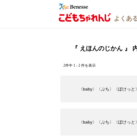
『 えほんのじかん 』 
2件中 1 - 2 件を表示
〈baby〉〈ぷち〉〈ぽけっ
〈baby〉〈ぷち〉〈ぽけっ