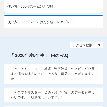
他の講座のよくある質問・手続きはこちら
使い方：300倍ズームけんび鏡
こどもちゃれんじ
使い方：300倍ズームけんび鏡 レアプレート
進研ゼミ 中学講座
進研ゼミ 中学講座 中高一貫
アクセス数順
進研ゼミ 高校講座
『 2026年度5年生 』 内のFAQ
進研ゼミ小学講座のご紹介はこちら
「どこでもマスター 英語・漢字計算」のノビーが成長
する演出や過去のノビーはもう一度見ることができます
か。
会員サイト(お子様用)はこちら
「どこでもマスター 英語・漢字計算」のデータを消し
たいです。（初期化したいです。）