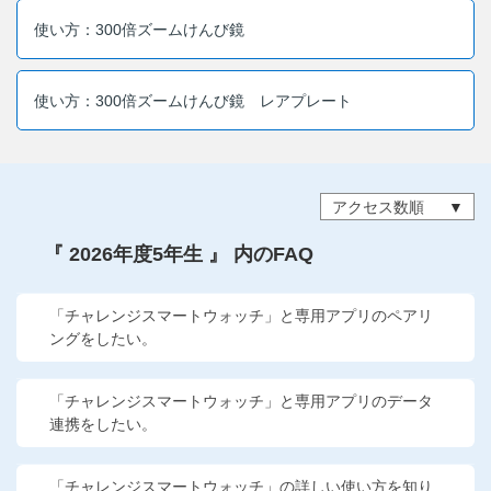
他の講座のよくある質問・手続きはこちら
使い方：300倍ズームけんび鏡
こどもちゃれんじ
使い方：300倍ズームけんび鏡 レアプレート
進研ゼミ 中学講座
進研ゼミ 中学講座 中高一貫
アクセス数順
進研ゼミ 高校講座
『 2026年度5年生 』 内のFAQ
進研ゼミ小学講座のご紹介はこちら
「チャレンジスマートウォッチ」と専用アプリのペアリ
ングをしたい。
会員サイト(お子様用)はこちら
「チャレンジスマートウォッチ」と専用アプリのデータ
連携をしたい。
「チャレンジスマートウォッチ」の詳しい使い方を知り